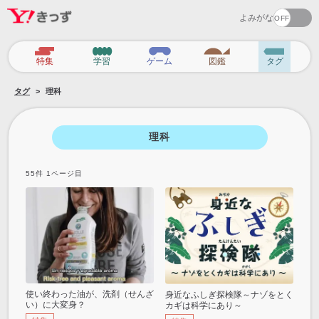
よみがな
カ
特集
学習
ゲーム
図鑑
タグ
テ
タグ
理科
ゴ
リ
理科
55
件
1
ページ目
使い終わった油が、洗剤（せんざ
身近なふしぎ探検隊～ナゾをとく
い）に大変身？
カギは科学にあり～