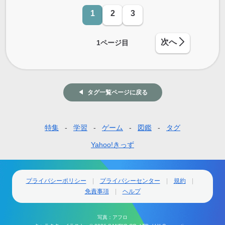
1
2
3
次へ
1
ページ目
タグ一覧ページに戻る
特集
学習
ゲーム
図鑑
タグ
フ
ッ
Yahoo!きっず
タ
ー
プライバシーポリシー
プライバシーセンター
規約
免責事項
ヘルプ
ナ
ビ
写真：アフロ