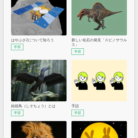
はやぶさ2について知ろう
新しい化石の発見「スピノサウル
ス」
学習
学習
始祖鳥（しそちょう）とは
手話
学習
学習