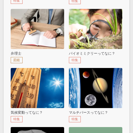
特集
特集
弁理士
バイオミミクリーってなに？
図鑑
特集
気候変動ってなに？
マルチバースってなに？
特集
特集