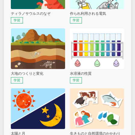
ティラノサウルスのなぞ
作られ利用される電気
学習
学習
大地のつくりと変化
水溶液の性質
学習
学習
太陽と月
生きものと自然環境のかかわり