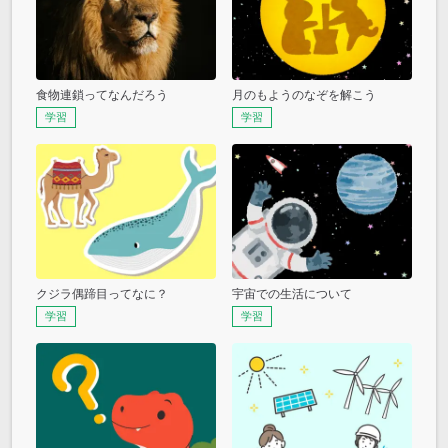
食物連鎖ってなんだろう
月のもようのなぞを解こう
学習
学習
クジラ偶蹄目ってなに？
宇宙での生活について
学習
学習