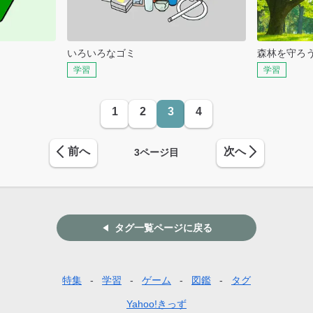
いろいろなゴミ
森林を守ろ
学習
学習
1
2
3
4
前へ
次へ
3
ページ目
タグ一覧ページに戻る
特集
学習
ゲーム
図鑑
タグ
Yahoo!きっず