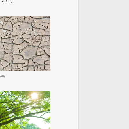
そくとは
公害