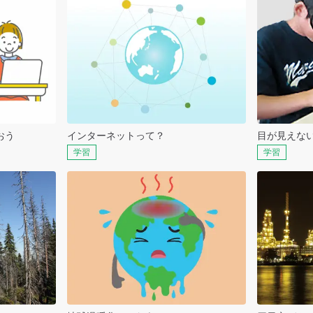
おう
インターネットって？
目が見えな
学習
学習