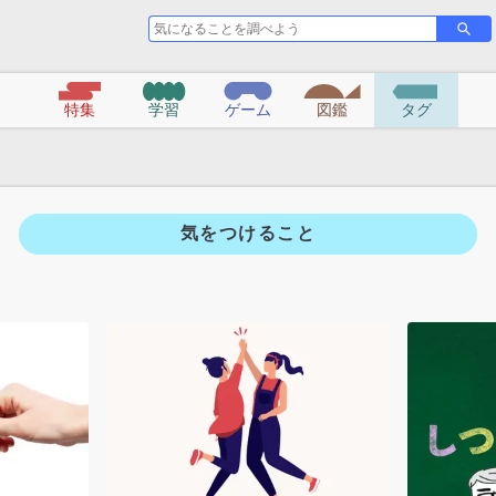
気
さ
に
が
な
す
る
特集
学習
ゲーム
図鑑
タグ
こ
と
を
調
べ
気をつけること
よ
う