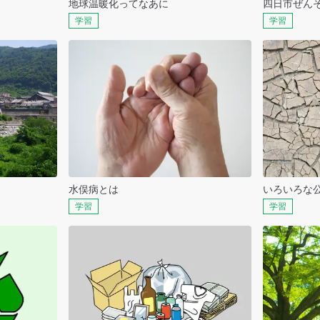
地球温暖化ってなあに
四日市ぜん
学習
学習
水俣病とは
いろいろな
学習
学習