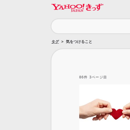
カ
テ
ゴ
タグ
気をつけること
リ
86
件
3
ページ目