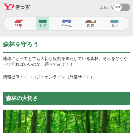
よみがな
ヘ
ッ
特集
学習
ゲーム
図鑑
タグ
ダ
ー
ナ
ビ
森林を守ろう
ゲ
ー
シ
地球にとってとても大切な役割を果たしている森林。それをどうや
ョ
って守ればいいのか、調べてみよう！
ン
情報提供：
エコロジーオンライン
（外部サイト）
森林の大切さ