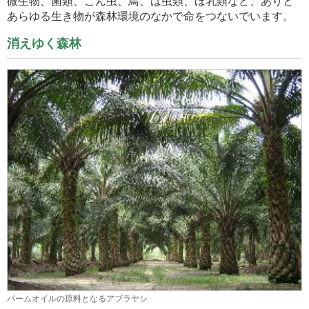
微生物、菌類、こん虫、鳥、は虫類、ほ乳類など、ありと
あらゆる生き物が森林環境のなかで命をつないでいます。
消えゆく森林
パームオイルの原料となるアブラヤシ