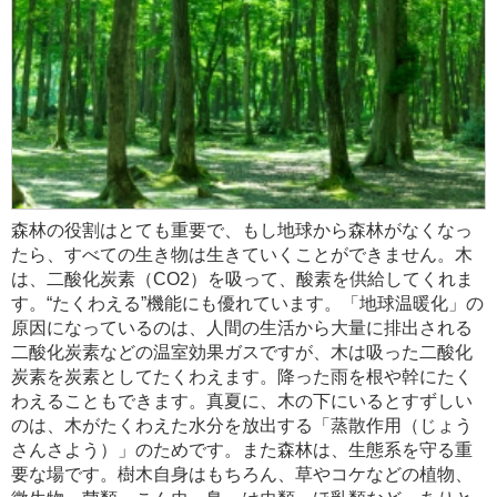
森林の役割はとても重要で、もし地球から森林がなくなっ
たら、すべての生き物は生きていくことができません。木
は、二酸化炭素（CO2）を吸って、酸素を供給してくれま
す。“たくわえる”機能にも優れています。「地球温暖化」の
原因になっているのは、人間の生活から大量に排出される
二酸化炭素などの温室効果ガスですが、木は吸った二酸化
炭素を炭素としてたくわえます。降った雨を根や幹にたく
わえることもできます。真夏に、木の下にいるとすずしい
のは、木がたくわえた水分を放出する「蒸散作用（じょう
さんさよう）」のためです。また森林は、生態系を守る重
要な場です。樹木自身はもちろん、草やコケなどの植物、