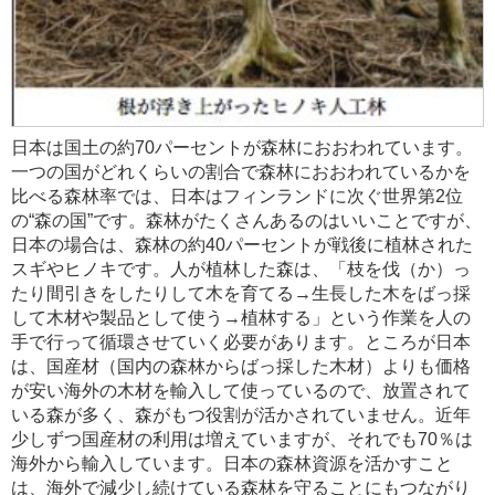
日本は国土の約70パーセントが森林におおわれています。
一つの国がどれくらいの割合で森林におおわれているかを
比べる森林率では、日本はフィンランドに次ぐ世界第2位
の“森の国”です。森林がたくさんあるのはいいことですが、
日本の場合は、森林の約40パーセントが戦後に植林された
スギやヒノキです。人が植林した森は、「枝を伐（か）っ
たり間引きをしたりして木を育てる→生長した木をばっ採
して木材や製品として使う→植林する」という作業を人の
手で行って循環させていく必要があります。ところが日本
は、国産材（国内の森林からばっ採した木材）よりも価格
が安い海外の木材を輸入して使っているので、放置されて
いる森が多く、森がもつ役割が活かされていません。近年
少しずつ国産材の利用は増えていますが、それでも70％は
海外から輸入しています。日本の森林資源を活かすこと
は、海外で減少し続けている森林を守ることにもつながり