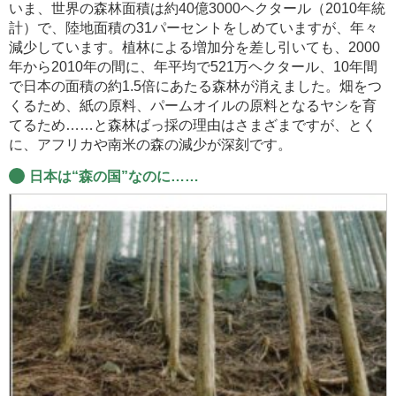
いま、世界の森林面積は約40億3000ヘクタール（2010年統
計）で、陸地面積の31パーセントをしめていますが、年々
減少しています。植林による増加分を差し引いても、2000
年から2010年の間に、年平均で521万ヘクタール、10年間
で日本の面積の約1.5倍にあたる森林が消えました。畑をつ
くるため、紙の原料、パームオイルの原料となるヤシを育
てるため……と森林ばっ採の理由はさまざまですが、とく
に、アフリカや南米の森の減少が深刻です。
日本は“森の国”なのに……