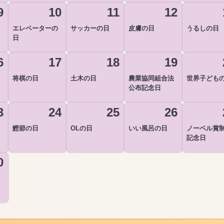
9
10
11
12
エレベーターの
サッカーの日
皮膚の日
うるしの日
日
6
17
18
19
将棋の日
土木の日
農業協同組合法
世界子ども
公布記念日
3
24
25
26
鰹節の日
OLの日
いい風呂の日
ノーベル賞
記念日
0