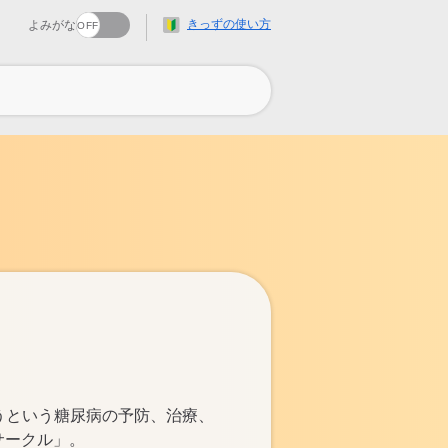
きっずの使い方
よみがな
奪うという糖尿病の予防、治療、
サークル」。