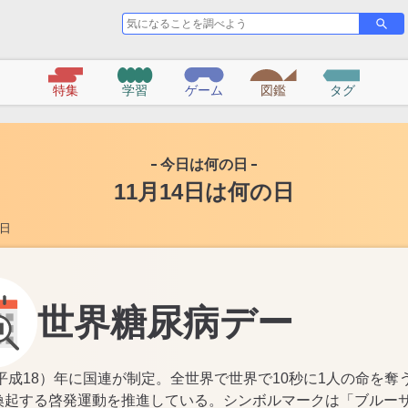
気
さ
に
が
な
す
る
特集
学習
ゲーム
図鑑
タグ
こ
と
を
調
今日は何の日
べ
11月14日は何の日
よ
う
の日
世界糖尿病デー
（平成18）年に国連が制定。全世界で世界で10秒に1人の命を
喚起する啓発運動を推進している。シンボルマークは「ブルー