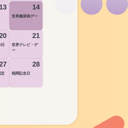
13
14
世界糖尿病デー
20
21
の日
世界テレビ・デ
ー
27
28
制定
税関記念日