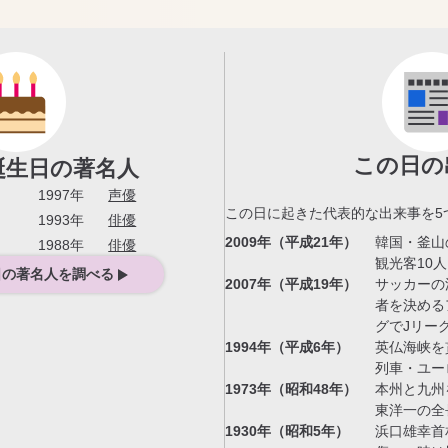
この日の
誕生日の著名人
1997年
声優
この日に起きた代表的な出来事を
5
1993年
俳優
2009年（平成21年）
韓国・釜山
1988年
俳優
観光客10
日の著名人を調べる
2007年（平成19年）
サッカーの
者を決める
グでJリー
1994年（平成6年）
英仏海峡を
列車・ユー
1973年（昭和48年）
本州と九州
東洋一の全長
1930年（昭和5年）
浜口雄幸首