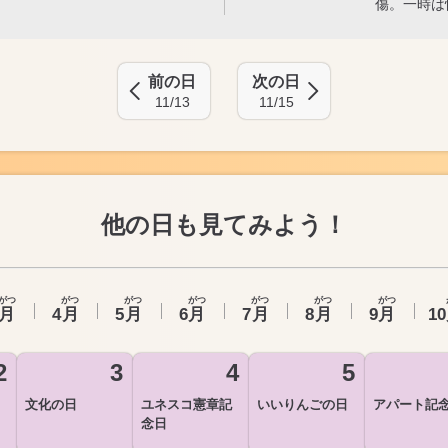
傷。一時は
前の日
次の日
11/13
11/15
他の日も見てみよう！
がつ
がつ
がつ
がつ
がつ
がつ
がつ
月
4
月
5
月
6
月
7
月
8
月
9
月
10
2
3
4
5
文化の日
ユネスコ憲章記
いいりんごの日
アパート記
念日