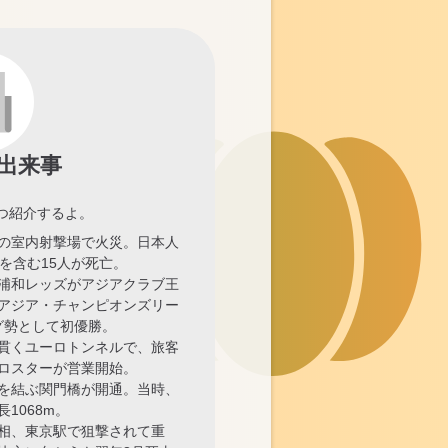
出来事
つ紹介するよ。
の室内射撃場で火災。日本人
人を含む15人が死亡。
浦和レッズがアジアクラブ王
アジア・チャンピオンズリー
グ勢として初優勝。
貫くユーロトンネルで、旅客
ロスターが営業開始。
を結ぶ関門橋が開通。当時、
1068m。
相、東京駅で狙撃されて重