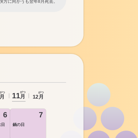
快方に向かうも翌年8月死去。
がつ
がつ
がつ
11
月
月
12
月
6
7
念日
鍋の日