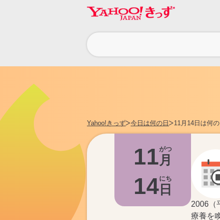
カ
テ
ゴ
リ
Yahoo!きっず
今日は何の日
11月14日は何
11
がつ
月
14
にち
日
2006
療養を