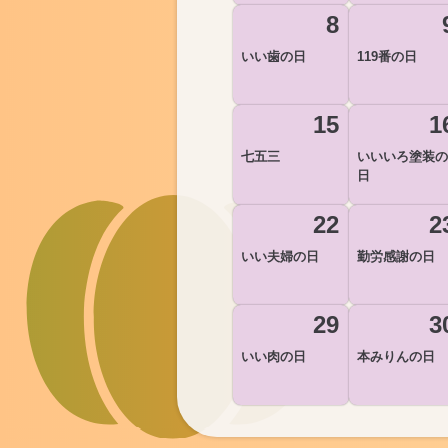
8
いい歯の日
119番の日
15
1
七五三
いいいろ塗装の
日
22
2
いい夫婦の日
勤労感謝の日
29
3
いい肉の日
本みりんの日