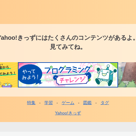
Yahoo!きっずには
たくさんのコンテンツがあるよ
見てみてね。
特集
学習
ゲーム
図鑑
タグ
フ
ッ
Yahoo!きっず
タ
ー