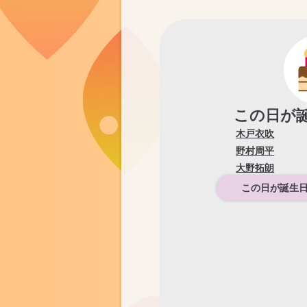
この日が
木戸衣吹
野村周平
大野拓朗
この日が誕生