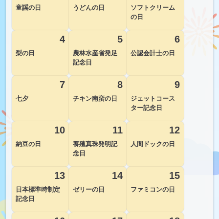
童謡の日
うどんの日
ソフトクリーム
の日
4
5
6
梨の日
農林水産省発足
公認会計士の日
記念日
7
8
9
七夕
チキン南蛮の日
ジェットコース
ター記念日
10
11
12
納豆の日
養殖真珠発明記
人間ドックの日
念日
13
14
15
日本標準時制定
ゼリーの日
ファミコンの日
記念日