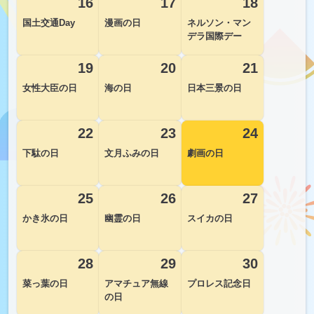
16
17
18
国土交通Day
漫画の日
ネルソン・マン
デラ国際デー
19
20
21
女性大臣の日
海の日
日本三景の日
22
23
24
下駄の日
文月ふみの日
劇画の日
25
26
27
かき氷の日
幽霊の日
スイカの日
28
29
30
菜っ葉の日
アマチュア無線
プロレス記念日
の日