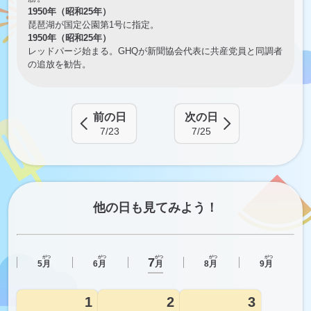
1950年（昭和25年）
琵琶湖が国定公園第1号に指定。
1950年（昭和25年）
レッドパージ始まる。GHQが新聞協会代表に共産党員と同調者
の追放を勧告。
前の日
次の日
7/23
7/25
他の日も見てみよう！
がつ
がつ
がつ
がつ
がつ
7
月
5
月
6
月
8
月
9
月
1
2
3