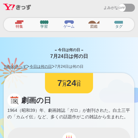
よみがな
カ
特集
学習
ゲーム
図鑑
タグ
テ
ゴ
リ
今日は何の日
7月24日は何の日
Yahoo!きっず
今日は何の日
7月24日は何の日
7
24
がつ
にち
月
日
劇画の日
1964（昭和39）年、劇画雑誌「ガロ」が創刊された。白土三平
の「カムイ伝」など、多くの話題作がこの雑誌から生まれた。