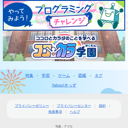
特集
学習
ゲーム
図鑑
タグ
フ
ッ
Yahoo!きっず
タ
ー
プライバシーポリシー
プライバシーセンター
規約
免責事項
ヘルプ
ナ
ビ
写真：アフロ