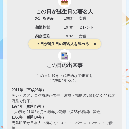
この日が誕生日の著名人
水川あさみ
1983年
女優
相沢紗世
1978年
タレント
須藤理彩
1976年
女優
この日が誕生日の著名人を調べる
この日の出来事
この日に起きた代表的な出来事を
5
つ紹介するよ。
2011年（平成23年）
テレビのアナログ放送が岩手・宮城・福島の3県を除く44都道
府県で終了。
1974年（昭和49年）
北の湖が21歳2カ月の最年少記録で第55代横綱に昇進。
1959年（昭和34年）
児島明子が日本人で初めてミス・ユニバースコンテストで優
勝。