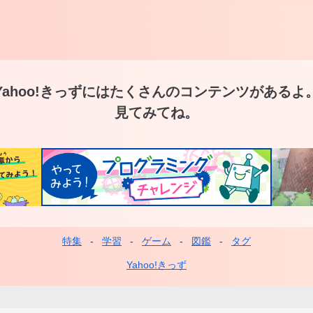
Yahoo!きっずには
たくさんのコンテンツがあるよ
見てみてね。
特集
学習
ゲーム
図鑑
タグ
フ
ッ
Yahoo!きっず
タ
ー