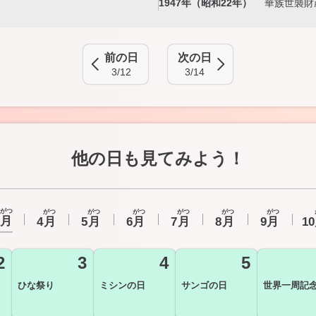
1947年（昭和22年）
華族世襲財
前の日
次の日
3/12
3/14
他の日も見てみよう！
がつ
がつ
がつ
がつ
がつ
がつ
がつ
月
4
月
5
月
6
月
7
月
8
月
9
月
10
2
3
4
5
ひな祭り
ミシンの日
サンゴの日
世界一周記