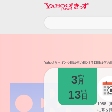
カ
テ
ゴ
リ
Yahoo!きっず
今日は何の日
3月13日は何の
3
がつ
月
13
にち
日
198
に幕を