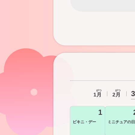
がつ
がつ
3
1
月
2
月
1
ビキニ・デー
ミニチュアの日