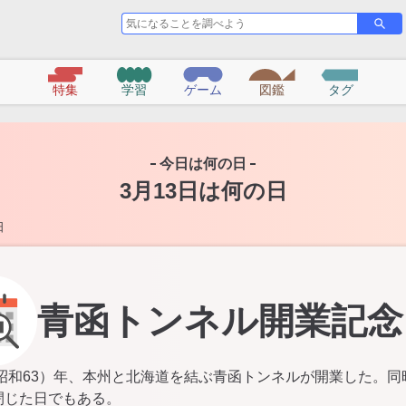
気
さ
に
が
な
す
る
特集
学習
ゲーム
図鑑
タグ
こ
と
を
調
今日は何の日
べ
3月13日は何の日
よ
う
日
青函トンネル開業記念
8（昭和63）年、本州と北海道を結ぶ青函トンネルが開業した。同
閉じた日でもある。