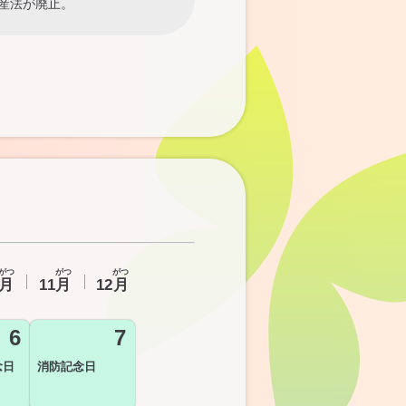
産法が廃止。
がつ
がつ
がつ
月
11
月
12
月
6
7
念日
消防記念日