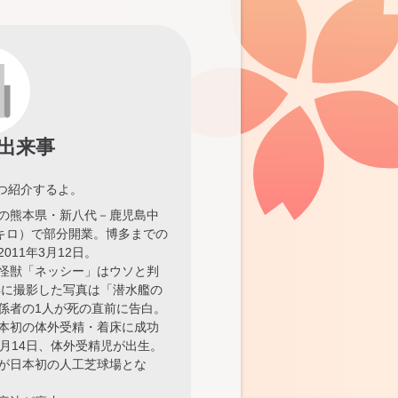
出来事
つ紹介するよ。
の熊本県・新八代－鹿児島中
7キロ）で部分開業。博多までの
011年3月12日。
怪獣「ネッシー」はウソと判
4年に撮影した写真は「潜水艦の
係者の1人が死の直前に告白。
本初の体外受精・着床に成功
0月14日、体外受精児が出生。
が日本初の人工芝球場とな