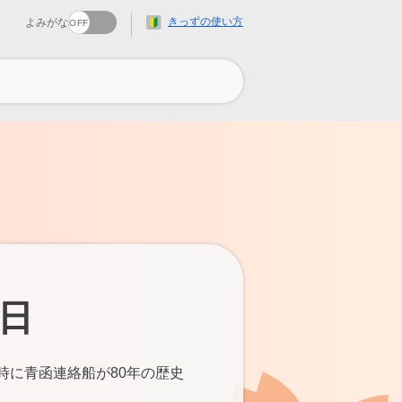
きっずの使い方
よみがな
日
時に青函連絡船が80年の歴史