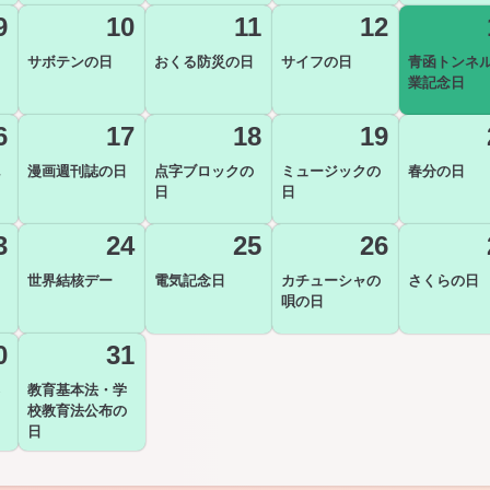
9
10
11
12
サボテンの日
おくる防災の日
サイフの日
青函トンネ
業記念日
6
17
18
19
漫画週刊誌の日
点字ブロックの
ミュージックの
春分の日
日
日
3
24
25
26
世界結核デー
電気記念日
カチューシャの
さくらの日
唄の日
0
31
教育基本法・学
校教育法公布の
日