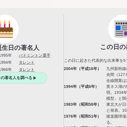
この日の
誕生日の著名人
1995年
バドミントン選手
この日に起きた代表的な出来事を
5
1994年
タレント
2004年（平成16年）
九州新幹線
1966年
タレント
央間（12
日の著名人を調べる
全線開業は2
1994年（平成6年）
英ネス湖の
明。193
模型」と関
1983年（昭和58年）
東北大が日
と発表。1
1976年（昭和51年）
後楽園球場
る。