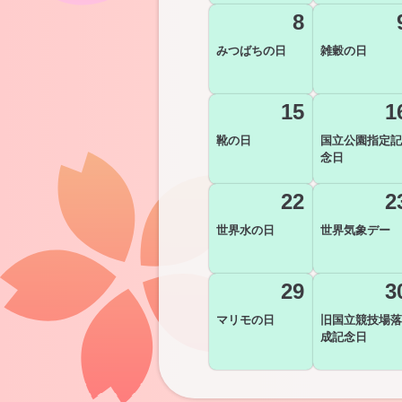
8
みつばちの日
雑穀の日
15
1
靴の日
国立公園指定記
念日
22
2
世界水の日
世界気象デー
29
3
マリモの日
旧国立競技場落
成記念日