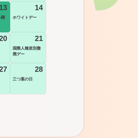
13
14
ル開
ホワイトデー
20
21
国際人種差別撤
廃デー
27
28
三つ葉の日