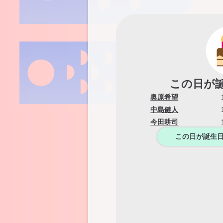
この日が
奥原希望
中島健人
今田耕司
この日が誕生