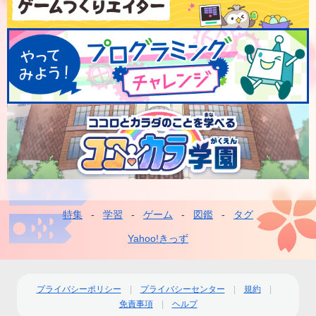
特集
学習
ゲーム
図鑑
タグ
フ
ッ
Yahoo!きっず
タ
ー
プライバシーポリシー
プライバシーセンター
規約
免責事項
ヘルプ
ナ