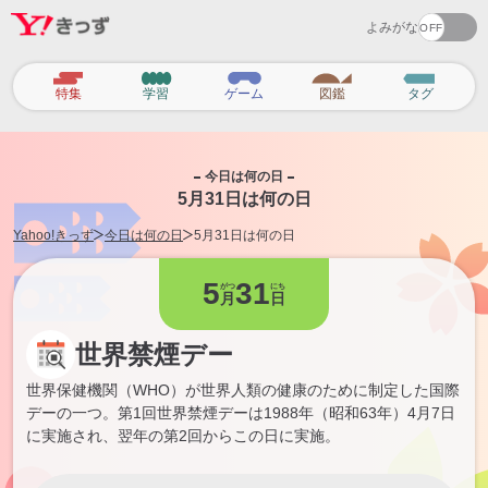
よみがな
カ
特集
学習
ゲーム
図鑑
タグ
テ
ゴ
リ
今日は何の日
5月31日は何の日
Yahoo!きっず
今日は何の日
5月31日は何の日
5
31
がつ
にち
月
日
世界禁煙デー
世界保健機関（WHO）が世界人類の健康のために制定した国際
デーの一つ。第1回世界禁煙デーは1988年（昭和63年）4月7日
に実施され、翌年の第2回からこの日に実施。