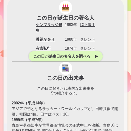
この日が誕生日の著名人
ケンブリッジ飛
1993年
陸上選手
鳥
眞鍋かをり
1980年
タレント
有吉弘行
1974年
タレント
この日が誕生日の著名人を調べる
この日の出来事
この日に起きた代表的な出来事を
5
つ紹介するよ。
2002年（平成14年）
アジアで初となるサッカー・ワールドカップが、日韓共催で開
幕。韓国は4位、日本はベスト16。
1995年（平成7年）
青島幸男都知事が世界都市博覧会の正式中止を決断。青島氏は
翌年3月開催の同博覧会中止を公約にこの年の知事選で勝利。