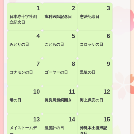
1
2
3
日本赤十字社創
歯科医師記念日
憲法記念日
立記念日
4
5
6
みどりの日
こどもの日
コロッケの日
7
8
9
コナモンの日
ゴーヤーの日
黒板の日
10
11
12
母の日
長良川鵜飼開き
海上保安の日
13
14
15
メイストームデ
温度計の日
沖縄本土復帰記
ー
念日