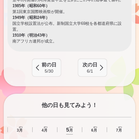
1985年（昭和60年）
第1回東京国際映画祭が開催。
1949年（昭和24年）
国立学校設置法が公布。新制国立大学69校を各都道府県に設
置。
1910年（明治43年）
南アフリカ連邦が成立。
前の日
次の日
5/30
6/1
他の日も見てみよう！
がつ
がつ
がつ
がつ
がつ
5
月
3
月
4
月
6
月
7
月