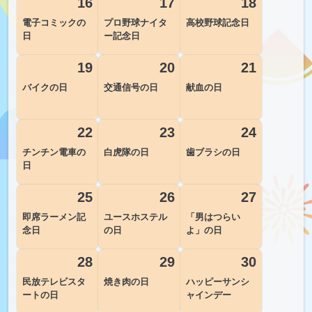
16
17
18
電子コミックの
プロ野球ナイタ
高校野球記念日
日
ー記念日
19
20
21
バイクの日
交通信号の日
献血の日
22
23
24
チンチン電車の
白虎隊の日
歯ブラシの日
日
25
26
27
即席ラーメン記
ユースホステル
「男はつらい
念日
の日
よ」の日
28
29
30
民放テレビスタ
焼き肉の日
ハッピーサンシ
ートの日
ャインデー