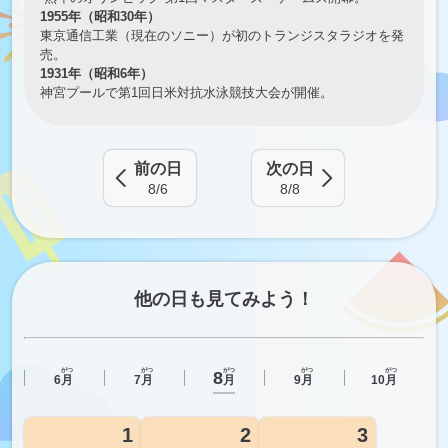
1955年（昭和30年）
東京通信工業（現在のソニー）が初のトランジスタラジオを発
売。
1931年（昭和6年）
神宮プールで第1回日米対抗水泳競技大会が開催。
前の日
次の日
8/6
8/8
他の日も見てみよう！
がつ
がつ
がつ
がつ
がつ
8
月
6
月
7
月
9
月
10
月
1
2
3