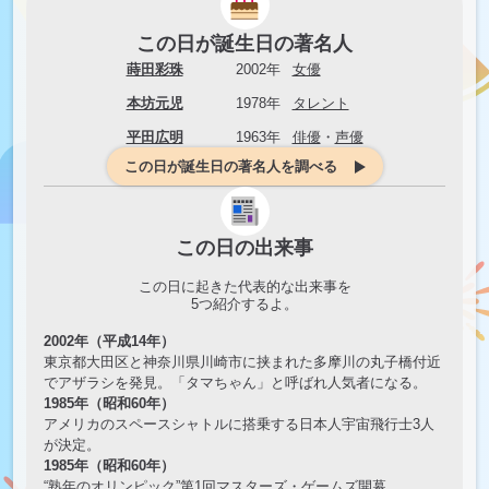
この日が誕生日の著名人
蒔田彩珠
2002年
女優
本坊元児
1978年
タレント
平田広明
1963年
俳優
・
声優
この日が誕生日の著名人を調べる
この日の出来事
この日に起きた代表的な出来事を
5
つ紹介するよ。
2002年（平成14年）
東京都大田区と神奈川県川崎市に挟まれた多摩川の丸子橋付近
でアザラシを発見。「タマちゃん」と呼ばれ人気者になる。
1985年（昭和60年）
アメリカのスペースシャトルに搭乗する日本人宇宙飛行士3人
が決定。
1985年（昭和60年）
“熟年のオリンピック”第1回マスターズ・ゲームズ開幕。