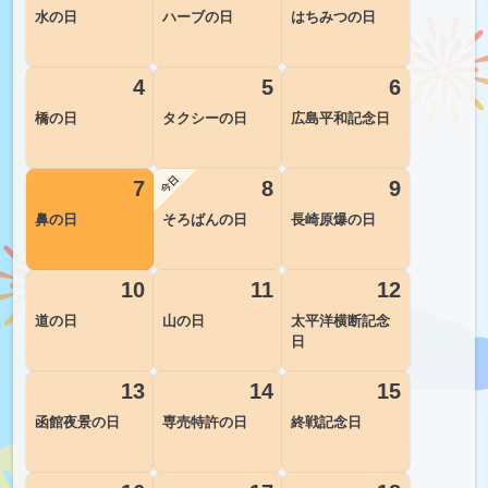
水の日
ハーブの日
はちみつの日
4
5
6
橋の日
タクシーの日
広島平和記念日
7
8
9
鼻の日
そろばんの日
長崎原爆の日
10
11
12
道の日
山の日
太平洋横断記念
日
13
14
15
函館夜景の日
専売特許の日
終戦記念日