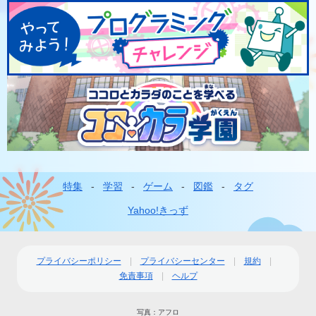
特集
学習
ゲーム
図鑑
タグ
フ
ッ
Yahoo!きっず
タ
ー
プライバシーポリシー
プライバシーセンター
規約
免責事項
ヘルプ
ナ
ビ
写真：アフロ