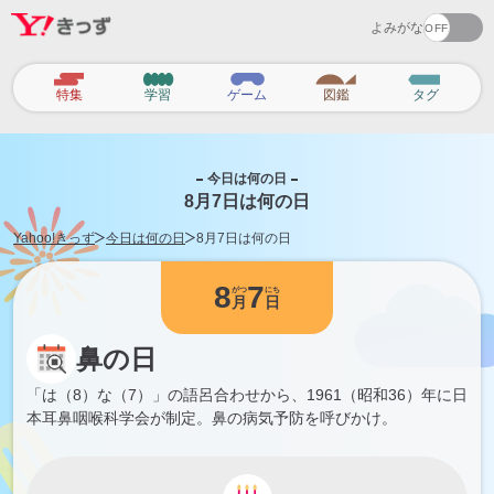
よみがな
カ
特集
学習
ゲーム
図鑑
タグ
テ
ゴ
リ
今日は何の日
8月7日は何の日
Yahoo!きっず
今日は何の日
8月7日は何の日
8
7
がつ
にち
月
日
鼻の日
「は（8）な（7）」の語呂合わせから、1961（昭和36）年に日
本耳鼻咽喉科学会が制定。鼻の病気予防を呼びかけ。