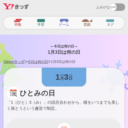
よみがな
カ
特集
学習
ゲーム
図鑑
タグ
テ
ゴ
リ
今日は何の日
1月3日は何の日
Yahoo!きっず
今日は何の日
1月3日は何の日
1
3
がつ
にち
月
日
ひとみの日
「1（ひと）3（み）」の語呂合わせから、瞳をいつまでも美し
く保とうという趣旨で制定。