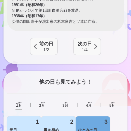
1951年（昭和26年）
NHKがラジオで第1回紅白歌合戦を放送。
1938年（昭和13年）
女優の岡田嘉子が演出家の杉本良吉とソ連に亡命。
前の日
次の日
1/2
1/4
他の日も見てみよう！
がつ
がつ
がつ
がつ
がつ
1
月
2
月
3
月
4
月
5
月
1
2
3
元日
書き初め
ひとみの日