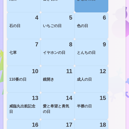
4
5
6
石の日
いちごの日
色の日
7
8
9
七草
イヤホンの日
とんちの日
10
11
12
110番の日
鏡開き
成人の日
13
14
15
咸臨丸出航記念
愛と希望と勇気
半襟の日
日
の日
16
17
18