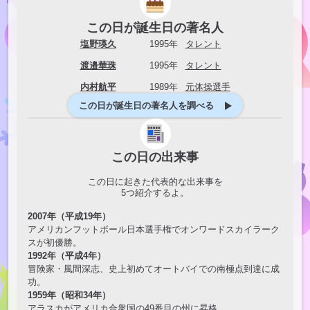
この日が誕生日の著名人
塩野瑛久
1995年
タレント
渡邉華珠
1995年
タレント
内村航平
1989年
元体操選手
この日が誕生日の著名人を調べる
この日の出来事
この日に起きた代表的な出来事を
5
つ紹介するよ。
2007年（平成19年）
アメリカンフットボール日本選手権でオンワードスカイラーク
スが初優勝。
1992年（平成4年）
冒険家・風間深志、史上初めてオートバイでの南極点到達に成
功。
1959年（昭和34年）
アラスカがアメリカ合衆国の49番目の州に昇格。