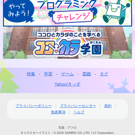
特集
学習
ゲーム
図鑑
タグ
フ
ッ
Yahoo!きっず
タ
ー
プライバシーポリシー
プライバシーセンター
規約
免責事項
ヘルプ
ナ
ビ
写真：アフロ
ゲ
キャラクターイラスト：© 2026 SANRIO CO.,LTD. / LY Corporation.