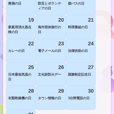
禁酒の日
防災とボランテ
都バスの日
ィアの日
19
20
21
家庭用消火器点
海外団体旅行の
料理番組の日
検の日
日
22
23
24
カレーの日
電子メールの日
法律扶助の日
25
26
27
日本最低気温の
文化財防火デー
国旗制定記念日
日
28
29
30
衣類乾燥機の日
タウン情報の日
3分間電話の日