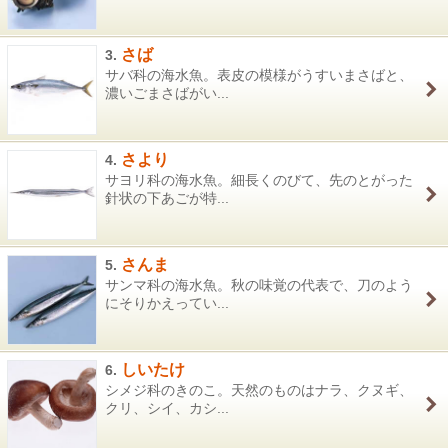
さば
3.
サバ科の海水魚。表皮の模様がうすいまさばと、
濃いごまさばがい...
さより
4.
サヨリ科の海水魚。細長くのびて、先のとがった
針状の下あごが特...
さんま
5.
サンマ科の海水魚。秋の味覚の代表で、刀のよう
にそりかえってい...
しいたけ
6.
シメジ科のきのこ。天然のものはナラ、クヌギ、
クリ、シイ、カシ...