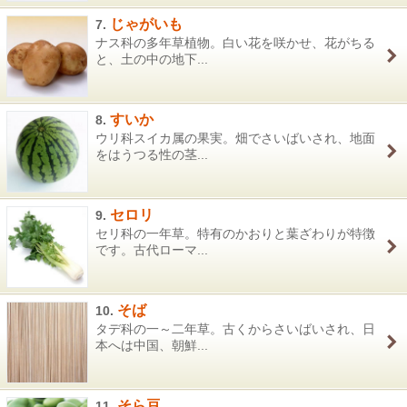
じゃがいも
7.
ナス科の多年草植物。白い花を咲かせ、花がちる
と、土の中の地下...
すいか
8.
ウリ科スイカ属の果実。畑でさいばいされ、地面
をはうつる性の茎...
セロリ
9.
セリ科の一年草。特有のかおりと葉ざわりが特徴
です。古代ローマ...
そば
10.
タデ科の一～二年草。古くからさいばいされ、日
本へは中国、朝鮮...
そら豆
11.