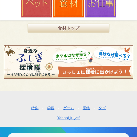
食材トップ
フ
特集
学習
ゲーム
図鑑
タグ
ッ
Yahoo!きっず
タ
ー
ナ