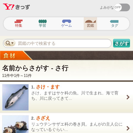
よみがな
ヘ
ッ
特集
学習
ゲーム
図鑑
タグ
ダ
ー
ナ
ビ
図鑑の中で検索する
さがす
ゲ
ー
シ
ョ
ン
名前からさがす - さ行
11件中1件～11件
さけ・ます
1.
さけ、ますはサケ科の魚。川で生まれ、海で育
ち、川に戻ってきて...
さざえ
2.
リュウテンサザエ科の巻き貝。まんがの主人公に
なっているぐらい...