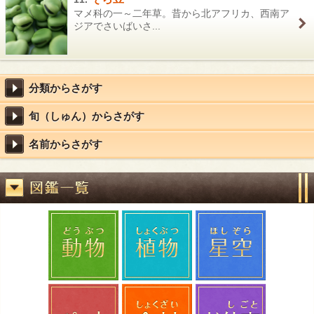
マメ科の一～二年草。昔から北アフリカ、西南ア
ジアでさいばいさ...
分類からさがす
旬（しゅん）からさがす
名前からさがす