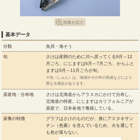
画像を拡大
基本データ
分類
魚貝・海そう
旬
さけは産卵のために川へ戻ってくる9月～12
月ごろ、にじますは6月～7月ごろ、からふと
ますは9月～11月ごろが旬。
※旬（しゅん）は、地域やその年の気候などにより
異なる場合があります。
原産地・分布地
さけは北海道からアラスカにかけて分布し、
北海道の特産。にじますはカリフォルニアが
原産で、日本各地で養殖している。
栄養の特徴
グラフはさけのものだが、身にアスタキサン
チン（色素）を含んでいるため、火を通して
も色が落ちない。