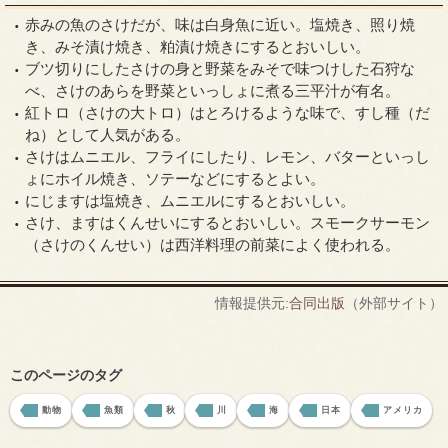
赤みの魚のさけだが、味は白身魚に近い。塩焼き、照り焼
き、みそ漬け焼き、粕漬け焼きにするとおいしい。
ブツ切りにしたさけの身と野菜をみそで味つけした石狩な
べ、さけのあらを野菜といっしょに煮る三平汁が有名。
紅トロ（さけの大トロ）はとろけるような味で、すし種（だ
ね）として人気がある。
さけはムニエル、フライにしたり、レモン、バターといっし
ょにホイル焼き、ソテーなどにするとよい。
にじますは塩焼き、ムニエルにするとおいしい。
さけ、ますはくんせいにするとおいしい。スモークサーモン
（さけのくんせい）は西洋料理の前菜によく使われる。
情報提供元:
合同出版
（外部サイト）
このページのタグ
動物
魚類
秋
川
海
日本
アメリカ