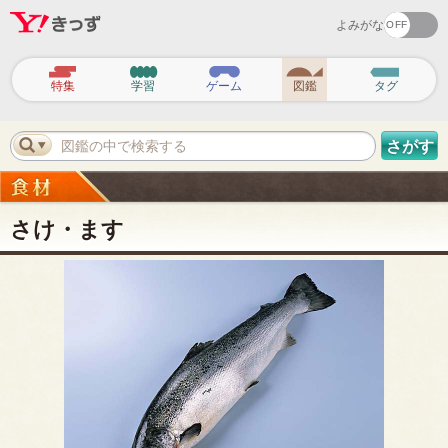
よみがな
ヘ
ッ
特集
学習
ゲーム
図鑑
タグ
ダ
ー
ナ
ビ
図鑑の中で検索する
さがす
ゲ
ー
シ
ョ
ン
さけ・ます