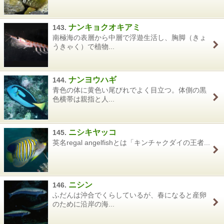
ナンキョクオキアミ
143.
南極海の表層から中層で浮遊生活し、胸脚（きょ
うきゃく）で植物...
ナンヨウハギ
144.
青色の体に黄色い尾びれでよく目立つ。体側の黒
色横帯は親指と人...
ニシキヤッコ
145.
英名regal angelfishとは「キンチャクダイの王者...
ニシン
146.
ふだんは沖合でくらしているが、春になると産卵
のために沿岸の海...