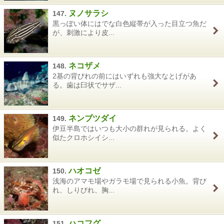
ヌノサラシ
147.
黒っぽい体にはでな白色縦帯が入った目立つ魚だ
が、刺激により皮...
ネコザメ
148.
2基の背びれの前にはいずれも強大なとげがあ
る。歯は臼状でサザ...
ネンブツダイ
149.
伊豆半島ではいつも大小の群れが見られる。よく
似たクロホシイシ...
ハオコゼ
150.
浅海のアマモ場やガラモ場で見られる小魚。背び
れ、しりびれ、胸...
ハコフグ
151.