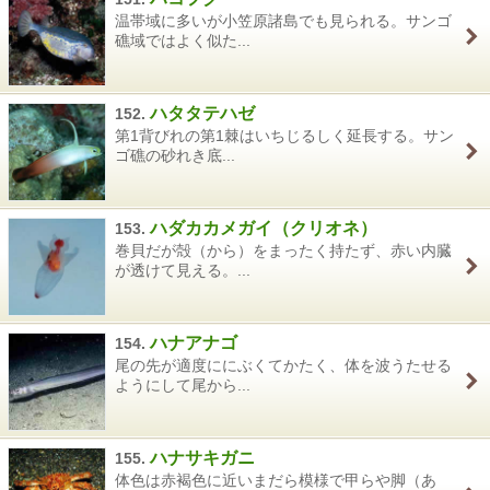
温帯域に多いが小笠原諸島でも見られる。サンゴ
礁域ではよく似た...
ハタタテハゼ
152.
第1背びれの第1棘はいちじるしく延長する。サン
ゴ礁の砂れき底...
ハダカカメガイ（クリオネ）
153.
巻貝だが殻（から）をまったく持たず、赤い内臓
が透けて見える。...
ハナアナゴ
154.
尾の先が適度ににぶくてかたく、体を波うたせる
ようにして尾から...
ハナサキガニ
155.
体色は赤褐色に近いまだら模様で甲らや脚（あ