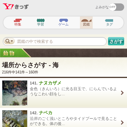
よみがな
ヘ
ッ
特集
学習
ゲーム
図鑑
タグ
ダ
ー
ナ
ビ
図鑑の中で検索する
さがす
ゲ
ー
シ
ョ
ン
場所からさがす - 海
216件中141件～160件
ナヌカザメ
141.
金色（きんいろ）に光る目玉で、にらんでいるよ
うなこわい顔をし...
ナベカ
142.
沿岸のごく浅いところやタイドプールで見ること
ができる。体の後...