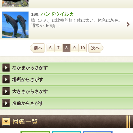
ハンドウイルカ
160.
吻（ふん）は比較的短く体は太い。体色は灰色。
通常5～50頭、...
前へ
6
7
8
9
10
次へ
なかまからさがす
場所からさがす
大きさからさがす
名前からさがす