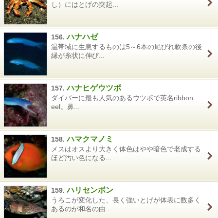
し）にはとげの突起...
ハナハゼ
156.
温帯域に生息するものは5～6本の尾びれ軟条の後
縁が糸状に伸び...
ハナヒゲウツボ
157.
ダイバーに最も人気のあるウツボで英名ribbon
eel。鼻...
ハマクマノミ
158.
メスはオスより大きく体色はやや暗色で老成する
ほど汚い色になる...
ハリセンボン
159.
うろこが変化した、長く強いとげが体表に数多く
あるのが和名の由...