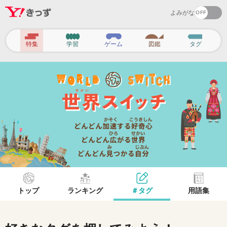
よみがな
ヘ
特集
学習
ゲーム
図鑑
タグ
ッ
ダ
ー
ナ
ビ
ゲ
ー
シ
ョ
トップ
ランキング
＃タグ
用語集
ン
タグから探してみよう