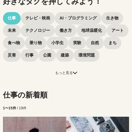
好きなタグを押してみよう！
仕事
テレビ・映画
AI・プログラミング
生き物
未来
テクノロジー
働き方
地球温暖化
アート
食べ物
乗り物
小学生
実験
自然
まち
災害
行事
公園
建築
環境問題
もっと見る
仕事の新着順
1〜15件
/ 19件