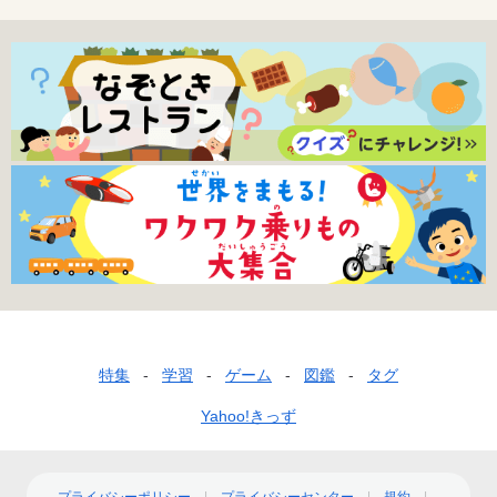
フ
特集
学習
ゲーム
図鑑
タグ
ッ
Yahoo!きっず
タ
ー
プライバシーポリシー
プライバシーセンター
規約