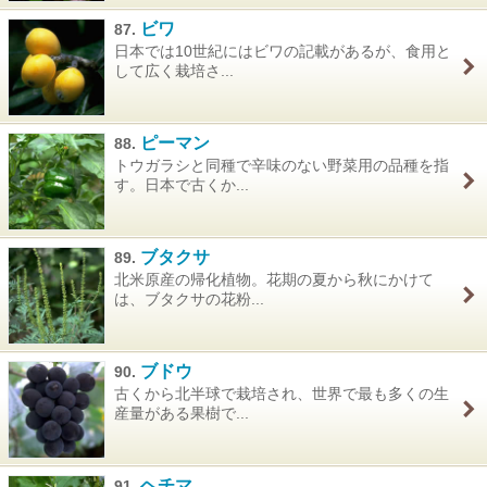
ビワ
87.
日本では10世紀にはビワの記載があるが、食用と
して広く栽培さ...
ピーマン
88.
トウガラシと同種で辛味のない野菜用の品種を指
す。日本で古くか...
ブタクサ
89.
北米原産の帰化植物。花期の夏から秋にかけて
は、ブタクサの花粉...
ブドウ
90.
古くから北半球で栽培され、世界で最も多くの生
産量がある果樹で...
ヘチマ
91.