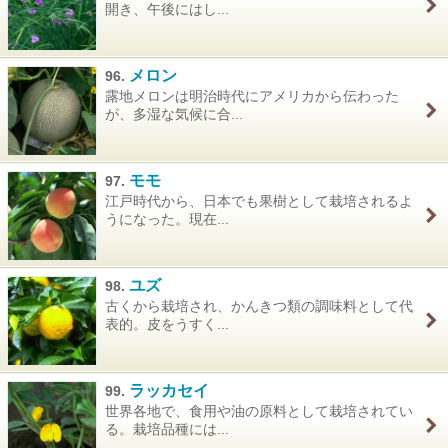
開き、午後にはし...
メロン
96.
露地メロンは明治時代にアメリカから伝わった
が、多湿な気候に合...
モモ
97.
江戸時代から、日本でも果樹として栽培されるよ
うになった。現在...
ユズ
98.
古くから栽培され、かんきつ類の調味料として代
表的。皮をうすく...
ラッカセイ
99.
世界各地で、食用や油の原料として栽培されてい
る。栽培品種には...