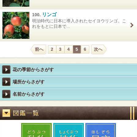
リンゴ
100.
明治時代に日本に導入されたセイヨウリンゴ。こ
れをもとに日本で...
前へ
2
3
4
5
6
次へ
花の季節からさがす
場所からさがす
名前からさがす