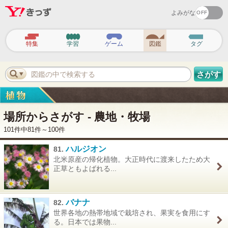
よみがな
ヘ
ッ
特集
学習
ゲーム
図鑑
タグ
ダ
ー
ナ
ビ
図鑑の中で検索する
さがす
ゲ
ー
シ
ョ
ン
場所からさがす - 農地・牧場
101件中81件～100件
ハルジオン
81.
北米原産の帰化植物。大正時代に渡来したため大
正草ともよばれる...
バナナ
82.
世界各地の熱帯地域で栽培され、果実を食用にす
る。日本では果物...