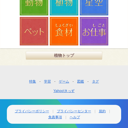
植物トップ
フ
特集
学習
ゲーム
図鑑
タグ
ッ
Yahoo!きっず
タ
ー
ナ
ビ
プライバシーポリシー
プライバシーセンター
規約
ゲ
免責事項
ヘルプ
ー