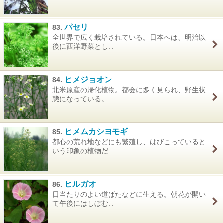
パセリ
83.
全世界で広く栽培されている。日本へは、明治以
後に西洋野菜とし...
ヒメジョオン
84.
北米原産の帰化植物。都会に多く見られ、野生状
態になっている。...
ヒメムカシヨモギ
85.
都心の荒れ地などにも繁殖し、はびこっていると
いう印象の植物だ...
ヒルガオ
86.
日当たりのよい道ばたなどに生える。朝花が開い
て午後にはしぼむ...