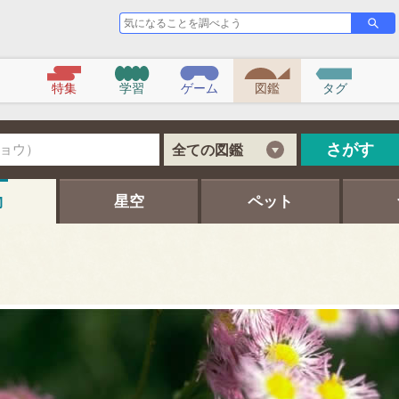
気
さ
が
に
す
な
る
こ
特集
学習
ゲーム
図鑑
タグ
と
を
調
べ
さがす
全ての図鑑
よ
う
物
星空
ペット