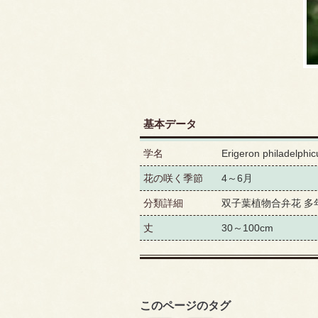
基本データ
学名
Erigeron philadelphic
花の咲く季節
4～6月
分類詳細
双子葉植物合弁花 多
丈
30～100cm
このページのタグ