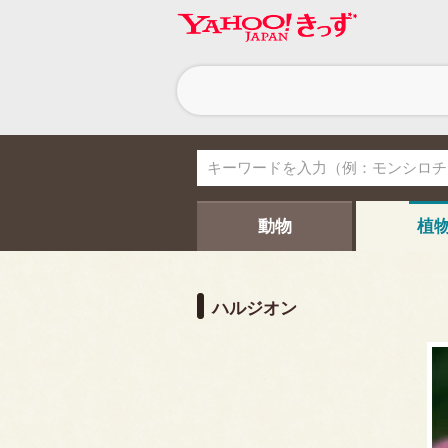
ヘ
ッ
ダ
ー
ナ
ビ
ゲ
ー
シ
動物
植
ョ
ン
ハルジオン