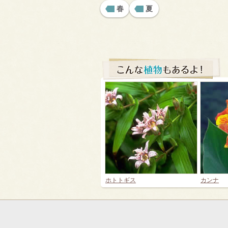
春
夏
ホトトギス
カンナ