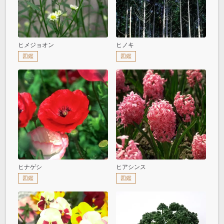
ヒメジョオン
ヒノキ
図鑑
図鑑
ヒナゲシ
ヒアシンス
図鑑
図鑑