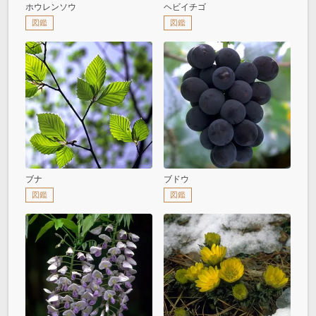
ホウレンソウ
ヘビイチゴ
図鑑
図鑑
ブナ
ブドウ
図鑑
図鑑