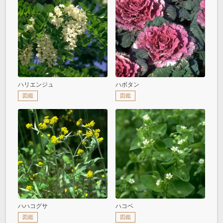
ハリエンジュ
ハボタン
図鑑
図鑑
ハハコグサ
ハコベ
図鑑
図鑑