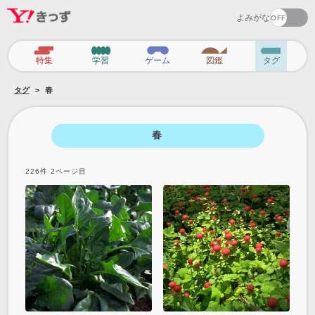
よみがな
カ
特集
学習
ゲーム
図鑑
タグ
テ
タグ
春
ゴ
リ
春
226
件
2
ページ目