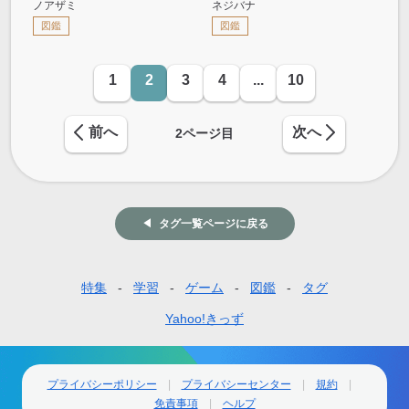
ノアザミ
ネジバナ
図鑑
図鑑
1
2
3
4
...
10
前へ
次へ
2
ページ目
タグ一覧ページに戻る
特集
学習
ゲーム
図鑑
タグ
フ
ッ
Yahoo!きっず
タ
ー
プライバシーポリシー
プライバシーセンター
規約
免責事項
ヘルプ