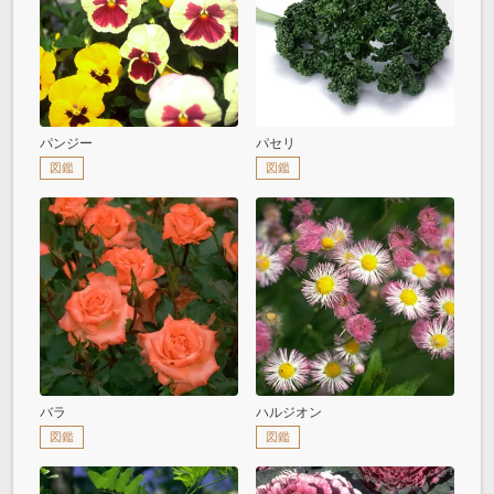
パンジー
パセリ
図鑑
図鑑
バラ
ハルジオン
図鑑
図鑑