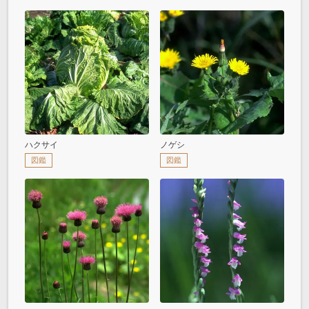
ハクサイ
ノゲシ
図鑑
図鑑