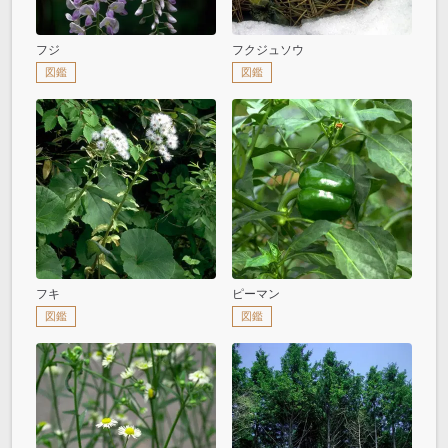
フジ
フクジュソウ
図鑑
図鑑
フキ
ピーマン
図鑑
図鑑