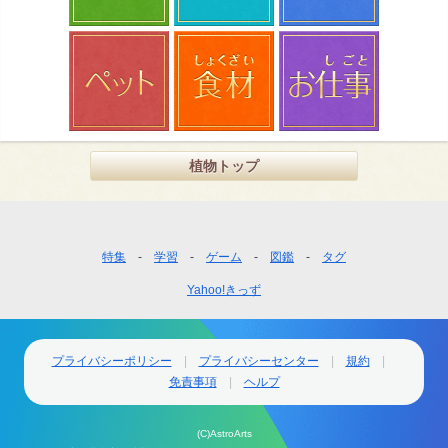
植物トップ
フ
特集
学習
ゲーム
図鑑
タグ
ッ
Yahoo!きっず
タ
ー
ナ
ビ
プライバシーポリシー
プライバシーセンター
規約
ゲ
免責事項
ヘルプ
ー
シ
(C)AstroArts
ョ