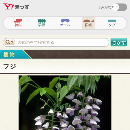
よみがな
ヘ
ッ
特集
学習
ゲーム
図鑑
タグ
ダ
ー
ナ
ビ
図鑑の中で検索する
さがす
ゲ
ー
シ
ョ
ン
フジ