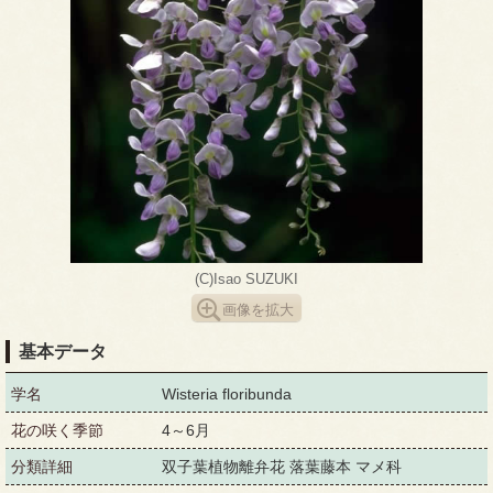
(C)Isao SUZUKI
画像を拡大
基本データ
学名
Wisteria floribunda
花の咲く季節
4～6月
分類詳細
双子葉植物離弁花 落葉藤本 マメ科