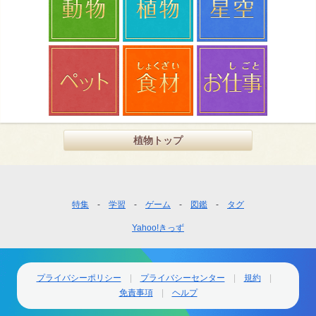
植物トップ
フ
特集
学習
ゲーム
図鑑
タグ
ッ
Yahoo!きっず
タ
ー
ナ
ビ
プライバシーポリシー
プライバシーセンター
規約
ゲ
免責事項
ヘルプ
ー