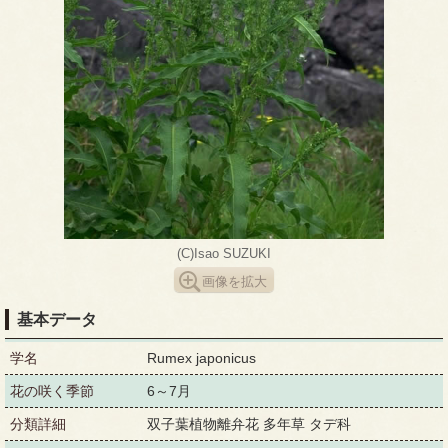
(C)Isao SUZUKI
画像を拡大
基本データ
学名
Rumex japonicus
花の咲く季節
6～7月
分類詳細
双子葉植物離弁花 多年草 タデ科