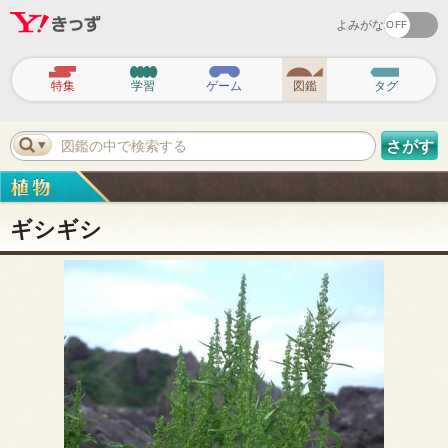
よみがな
ヘ
ッ
特集
学習
ゲーム
図鑑
タグ
ダ
ー
ナ
ビ
図鑑の中で検索する
さがす
ゲ
ー
シ
ョ
ン
ギシギシ