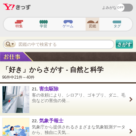
よみがな
ヘ
ッ
特集
学習
ゲーム
図鑑
タグ
ダ
ー
ナ
ビ
図鑑の中で検索する
さがす
ゲ
ー
シ
ョ
ン
「好き」からさがす - 自然と科学
96件中21件～40件
害虫駆除
21.
客の依頼により、シロアリ、ゴキブリ、ダニ、毛
虫などの害虫の発...
気象予報士
22.
気象庁から提供されるさまざまな気象観測データ
から、独自に天気...