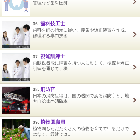
管理など歯科医師...
歯科技工士
36.
歯科医師の指示に従い、義歯や矯正装置を作成、
修理する専門技術...
視能訓練士
37.
両眼視機能に障害を持つ人に対して、検査や矯正
訓練を通じて、機...
消防官
38.
日本の消防組織は、国の機関である消防庁と、地
方自治体の消防本...
植物園職員
39.
植物園もただたくさんの植物を育てているだけで
はなく、最近では...