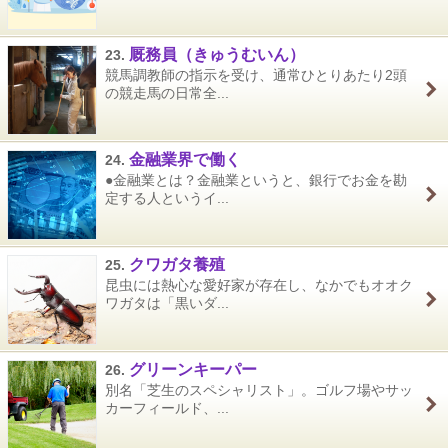
厩務員（きゅうむいん）
23.
競馬調教師の指示を受け、通常ひとりあたり2頭
の競走馬の日常全...
金融業界で働く
24.
●金融業とは？金融業というと、銀行でお金を勘
定する人というイ...
クワガタ養殖
25.
昆虫には熱心な愛好家が存在し、なかでもオオク
ワガタは「黒いダ...
グリーンキーパー
26.
別名「芝生のスペシャリスト」。ゴルフ場やサッ
カーフィールド、...