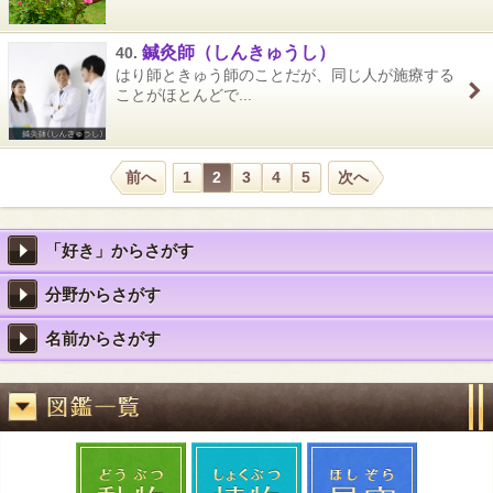
鍼灸師（しんきゅうし）
40.
はり師ときゅう師のことだが、同じ人が施療する
ことがほとんどで...
前へ
1
2
3
4
5
次へ
「好き」からさがす
分野からさがす
名前からさがす