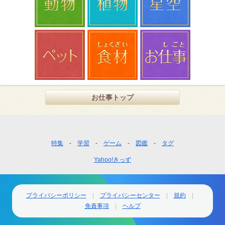
お仕事トップ
フ
特集
学習
ゲーム
図鑑
タグ
ッ
Yahoo!きっず
タ
ー
ナ
ビ
プライバシーポリシー
プライバシーセンター
規約
ゲ
免責事項
ヘルプ
ー