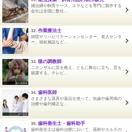
捕虫網や飼育ケース、エサなどを専門に製作する
会社は全国に数社...
作業療法士
32.
病院やリハビリテーションセンター、老人センタ
ー、福祉施設など...
猿の調教師
33.
ニホンザルに芸を教え、ともに舞台に立ち、芸を
披露する。テレビ...
歯科医師
34.
さまざまな器具や薬品を使って、虫歯や歯周病の
治療や歯列矯正な...
歯科衛生士・歯科助手
35.
歯科衛生士は歯科治療において、器材やカルテの