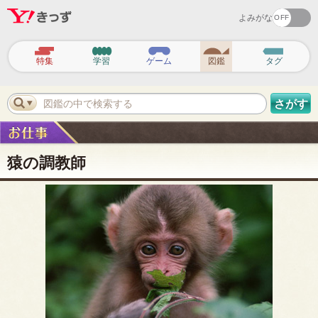
よみがな
ヘ
ッ
特集
学習
ゲーム
図鑑
タグ
ダ
ー
ナ
ビ
図鑑の中で検索する
さがす
ゲ
ー
シ
ョ
ン
猿の調教師