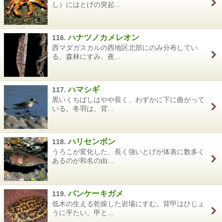
し）にはとげの突起...
ハナツノカメレオン
116.
西マダガスカルの西地区北部にのみ分布してい
る。森林にすみ、夜...
ハマシギ
117.
黒いくちばしはやや長く、わずかに下に曲がって
いる。冬羽は、背...
ハリセンボン
118.
うろこが変化した、長く強いとげが体表に数多く
あるのが和名の由...
パンケーキガメ
119.
低木の生える乾燥した岩場にすむ。背甲はひじょ
うに平たい。甲と...