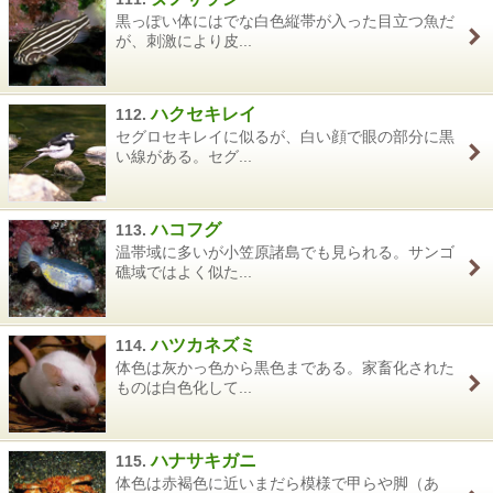
黒っぽい体にはでな白色縦帯が入った目立つ魚だ
が、刺激により皮...
ハクセキレイ
112.
セグロセキレイに似るが、白い顔で眼の部分に黒
い線がある。セグ...
ハコフグ
113.
温帯域に多いが小笠原諸島でも見られる。サンゴ
礁域ではよく似た...
ハツカネズミ
114.
体色は灰かっ色から黒色まである。家畜化された
ものは白色化して...
ハナサキガニ
115.
体色は赤褐色に近いまだら模様で甲らや脚（あ