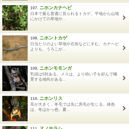
ニホンカナヘビ
107.
日本で最も普通に見られるトカゲ。平地から山地
にかけての草地や...
ニホントカゲ
108.
日当たりのよい草地や石垣などにすむ。カナヘビ
よりも、うろこが...
ニホンモモンガ
109.
乳頭は5対ある。メスは、より幼い子を好んで哺
育する傾向がある...
ニホンリス
110.
耳が大きく、冬毛では先に房毛が生じる。体色
は、冬はかっ色、夏...
ヌノサラシ
111.