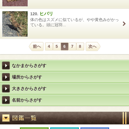
ヒバリ
120.
体の色はスズメに似ているが、やや黄色みがかっ
ている。頭に冠羽...
前へ
4
5
6
7
8
次へ
なかまからさがす
場所からさがす
大きさからさがす
名前からさがす