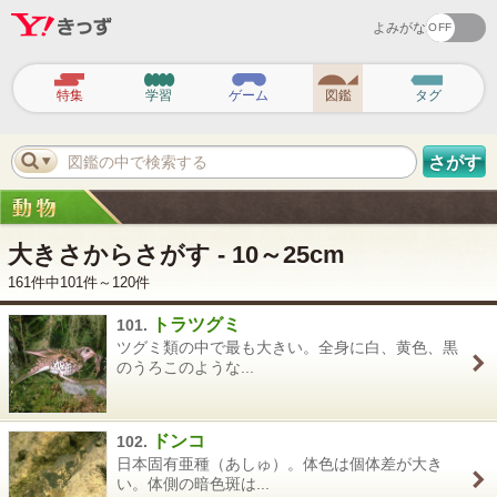
よみがな
ヘ
ッ
特集
学習
ゲーム
図鑑
タグ
ダ
ー
ナ
ビ
図鑑の中で検索する
さがす
ゲ
ー
シ
ョ
ン
大きさからさがす - 10～25cm
161件中101件～120件
トラツグミ
101.
ツグミ類の中で最も大きい。全身に白、黄色、黒
のうろこのような...
ドンコ
102.
日本固有亜種（あしゅ）。体色は個体差が大き
い。体側の暗色斑は...