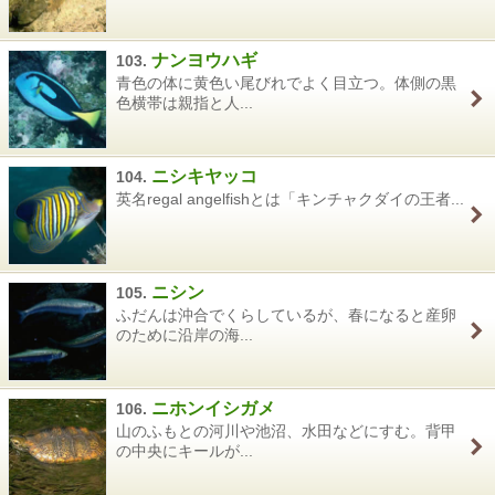
ナンヨウハギ
103.
青色の体に黄色い尾びれでよく目立つ。体側の黒
色横帯は親指と人...
ニシキヤッコ
104.
英名regal angelfishとは「キンチャクダイの王者...
ニシン
105.
ふだんは沖合でくらしているが、春になると産卵
のために沿岸の海...
ニホンイシガメ
106.
山のふもとの河川や池沼、水田などにすむ。背甲
の中央にキールが...