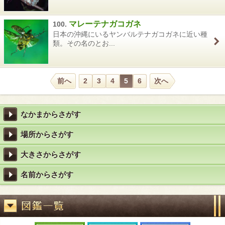
マレーテナガコガネ
100.
日本の沖縄にいるヤンバルテナガコガネに近い種
類。その名のとお...
前へ
2
3
4
5
6
次へ
なかまからさがす
場所からさがす
大きさからさがす
名前からさがす