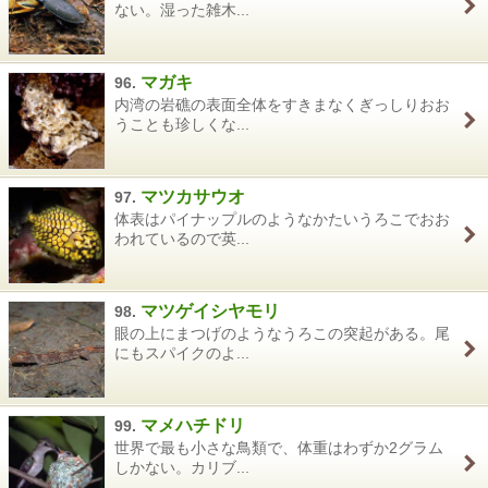
ない。湿った雑木...
マガキ
96.
内湾の岩礁の表面全体をすきまなくぎっしりおお
うことも珍しくな...
マツカサウオ
97.
体表はパイナップルのようなかたいうろこでおお
われているので英...
マツゲイシヤモリ
98.
眼の上にまつげのようなうろこの突起がある。尾
にもスパイクのよ...
マメハチドリ
99.
世界で最も小さな鳥類で、体重はわずか2グラム
しかない。カリブ...