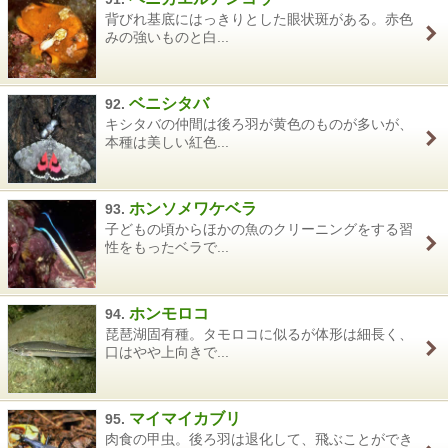
背びれ基底にはっきりとした眼状斑がある。赤色
みの強いものと白...
ベニシタバ
92.
キシタバの仲間は後ろ羽が黄色のものが多いが、
本種は美しい紅色...
ホンソメワケベラ
93.
子どもの頃からほかの魚のクリーニングをする習
性をもったベラで...
ホンモロコ
94.
琵琶湖固有種。タモロコに似るが体形は細長く、
口はやや上向きで...
マイマイカブリ
95.
肉食の甲虫。後ろ羽は退化して、飛ぶことができ