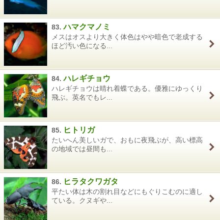
ハマクマノミ
83.
メスはオスより大きく体色はやや暗色で老成する
ほど汚い色になる...
ハレギチョウ
84.
ハレギチョウは晴れ着蝶である。優雅にゆっくり
飛ぶ。英名でもレ...
ヒトリガ
85.
たいへん美しいガで、おもに夜飛ぶが、高い標高
の地域では昼間も...
ヒラタクワガタ
86.
平たい体は木の割れ目などにもぐりこむのに適し
ている。クヌギや...