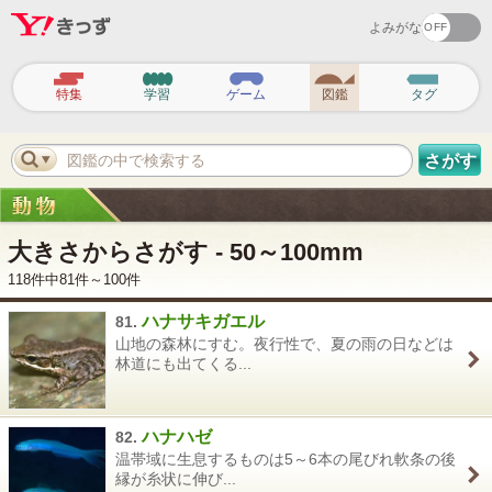
よみがな
ヘ
ッ
特集
学習
ゲーム
図鑑
タグ
ダ
ー
ナ
ビ
図鑑の中で検索する
さがす
ゲ
ー
シ
ョ
ン
大きさからさがす - 50～100mm
118件中81件～100件
ハナサキガエル
81.
山地の森林にすむ。夜行性で、夏の雨の日などは
林道にも出てくる...
ハナハゼ
82.
温帯域に生息するものは5～6本の尾びれ軟条の後
縁が糸状に伸び...