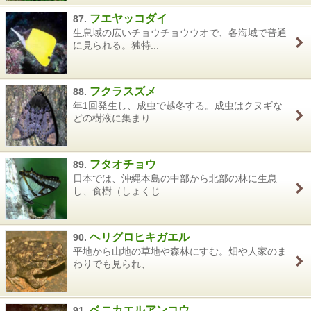
フエヤッコダイ
87.
生息域の広いチョウチョウウオで、各海域で普通
に見られる。独特...
フクラスズメ
88.
年1回発生し、成虫で越冬する。成虫はクヌギな
どの樹液に集まり...
フタオチョウ
89.
日本では、沖縄本島の中部から北部の林に生息
し、食樹（しょくじ...
ヘリグロヒキガエル
90.
平地から山地の草地や森林にすむ。畑や人家のま
わりでも見られ、...
ベニカエルアンコウ
91.