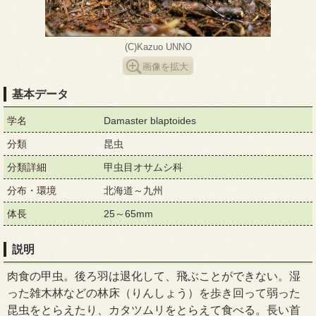
(C)Kazuo UNNO
画像を拡大
基本データ
学名
Damaster blaptoides
分類
昆虫
分類詳細
甲虫目オサムシ科
分布・環境
北海道～九州
体長
25～65mm
説明
肉食の甲虫。後ろ羽は退化して、飛ぶことができない。湿
った雑木林などの林床（りんしょう）を歩き回って弱った
昆虫をとらえたり、カタツムリをとらえて食べる。長い首