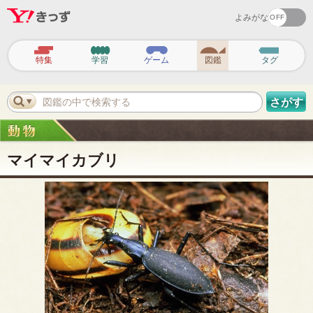
よみがな
ヘ
ッ
特集
学習
ゲーム
図鑑
タグ
ダ
ー
ナ
ビ
図鑑の中で検索する
さがす
ゲ
ー
シ
ョ
ン
マイマイカブリ