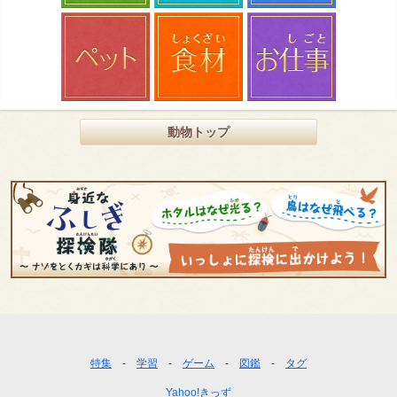
動物トップ
フ
特集
学習
ゲーム
図鑑
タグ
ッ
Yahoo!きっず