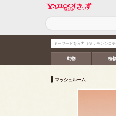
ヘ
ッ
ダ
ー
ナ
ビ
ゲ
ー
シ
動物
植
ョ
ン
マッシュルーム