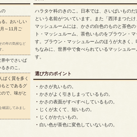
もの
ハラタケ科のきのこ。日本では、さいばいものだ
という名前がついています。また「西洋まつたけ
ある。おいしい
マッシュルームには、かさの白色のものと茶色の
月～11月ご
ト・マッシュルーム、茶色いものをブラウン・マ
す。ブラウン・マッシュルームのほうが大きく、
その年の気候など
ちなみに、世界中で食べられているマッシュルー
す。
す。
世界中でさいば
いるきのこ。
選び方のポイント
たんぱく質を多く
のもとであるグ
かさが丸いもの。
むので、味がと
かさがよく引きしまっているもの。
かさの表面がすべすべしているもの。
を確認してみまし
じくが太くて、短いもの。
じくがかたいもの。
白い色が茶色に変色していないもの。