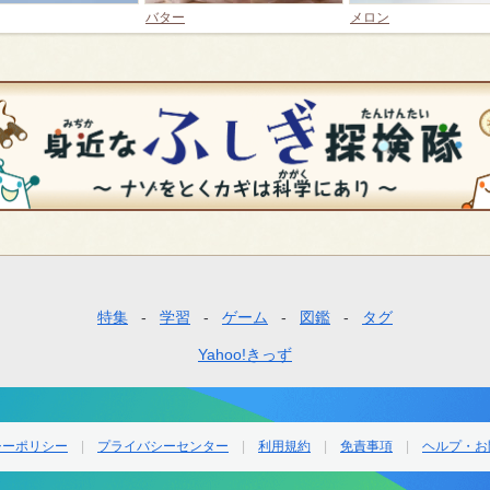
バター
メロン
特集
学習
ゲーム
図鑑
タグ
Yahoo!きっず
シーポリシー
プライバシーセンター
利用規約
免責事項
ヘルプ・お