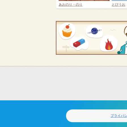
あおのり・のり
とびうお
フ
ッ
タ
ー
ナ
ビ
ゲ
プライバ
ー
シ