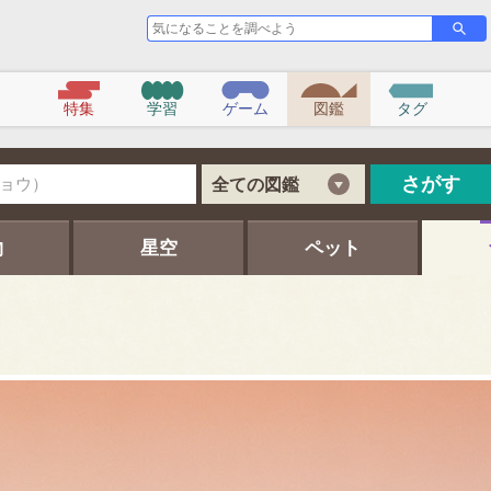
気
さ
が
に
す
な
る
こ
特集
学習
ゲーム
図鑑
タグ
と
を
調
べ
さがす
全ての図鑑
よ
う
物
星空
ペット