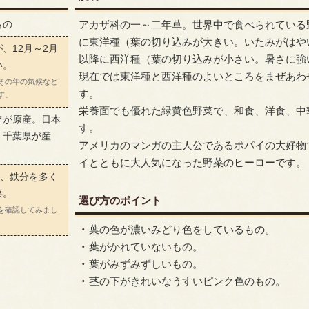
もの
アカザ科の一～二年草。世界中で食べられている
に東洋種（葉の切り込みが大きい。いたみがはや
、12月～2月
以降に西洋種（葉の切り込みが小さい。暑さに強
い。
現在では東洋種と西洋種のよいところをまぜあわ
その年の気候など
す。
す。
栄養面でも優れた緑黄色野菜で、和食、洋食、中
アが原産。日本
す。
、千葉県が産
アメリカのマンガの主人公であるポパイの大好物
イとともに大人気になった野菜のヒーローです。
C、鉄分を多く
菜。
選び方のポイント
を確認してみまし
葉の色が濃いみどり色をしているもの。
葉がかれていないもの。
葉がみずみずしいもの。
茎の下がきれいなうすいピンク色のもの。