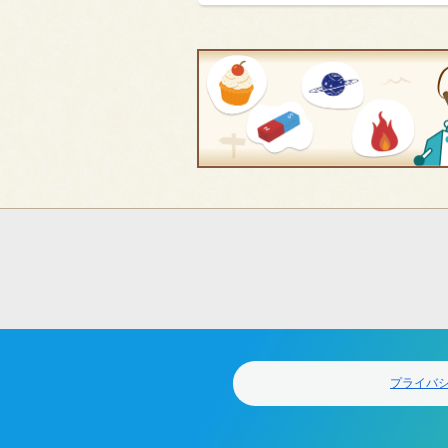
フ
ッ
タ
ー
ナ
ビ
ゲ
プライバ
ー
シ
ョ