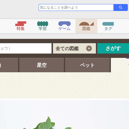
気
さ
が
に
す
な
る
こ
特集
学習
ゲーム
図鑑
タグ
と
を
調
べ
さがす
全ての図鑑
よ
う
物
星空
ペット