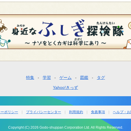
特集
学習
ゲーム
図鑑
タグ
Yahoo!きっず
シーポリシー
プライバシーセンター
利用規約
免責事項
ヘルプ・お
Copyright (C) 2026 Godo-shuppan Corporation Ltd. All Rights Reserved.