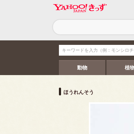
ヘ
ッ
ダ
ー
ナ
ビ
ゲ
ー
シ
動物
植
ョ
ン
ほうれんそう