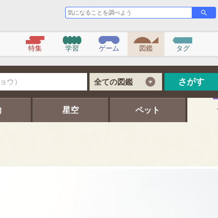
気
さ
が
に
す
な
る
こ
特集
学習
ゲーム
図鑑
タグ
と
を
調
べ
さがす
全ての図鑑
よ
う
物
星空
ペット