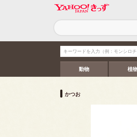
ヘ
ッ
ダ
ー
ナ
ビ
ゲ
ー
シ
動物
植
ョ
ン
かつお