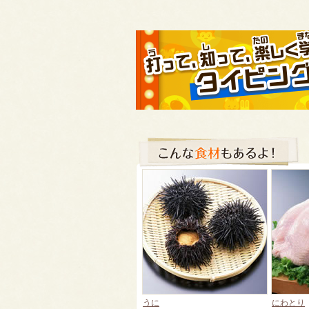
うに
にわとり