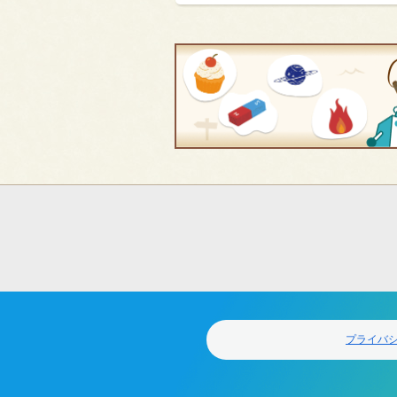
フ
ッ
タ
ー
ナ
ビ
ゲ
プライバ
ー
シ
ョ