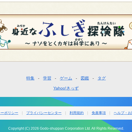
特集
学習
ゲーム
図鑑
タグ
Yahoo!きっず
シーポリシー
プライバシーセンター
利用規約
免責事項
ヘルプ・お
Copyright (C) 2026 Godo-shuppan Corporation Ltd. All Rights Reserved.