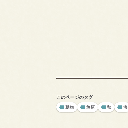
このページのタグ
動物
魚類
秋
海