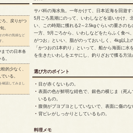
サバ科の海水魚。一年かけて、日本近海を回遊す
5月ごろ黒潮にのって、いわしなどを追いかけ、
ごろ、戻りがつ
い、この時期に獲れる2～2.5kgぐらいの重さの
が旬。
一方、9月ごろから、いわしなどをたらふく食べ
その年の気候など
がつお」といい、脂がのっておいしく、4kg以上
す。
「かつおの1本釣り」といって、船から海面に水
沖までの日本各
を生きたいわしをエサにし、釣りざおで獲る方法
いる。
比較的少なく、
選び方のポイント
んでいる。
を確認してみまし
目が赤くないもの。
表面の色が鮮明な紺色で、銀色の横じま（死ん
いるもの。
腹側がブヨブヨとしていないで、表面に傷のな
背ビレがしっかりとしているもの。
料理メモ