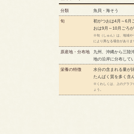
分類
魚貝・海そう
旬
初がつおは4月～6月
おは9月～10月ごろ
※旬（しゅん）は、地域や
により異なる場合がありま
原産地・分布地
九州、沖縄から三陸
地の沿岸に分布して
栄養の特徴
水分の含まれる量が
たんぱく質を多く含
※くわしくは、上のグラフ
ょう。