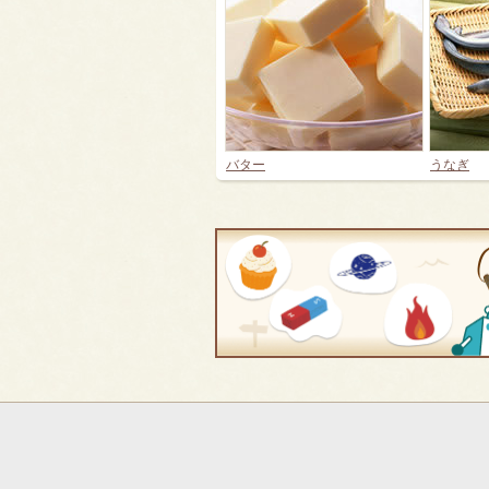
バター
うなぎ
フ
ッ