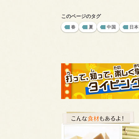
このページのタグ
春
夏
中国
日本