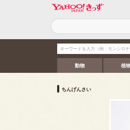
ヘ
ッ
ダ
ー
ナ
ビ
ゲ
ー
シ
動物
植
ョ
ン
ちんげんさい