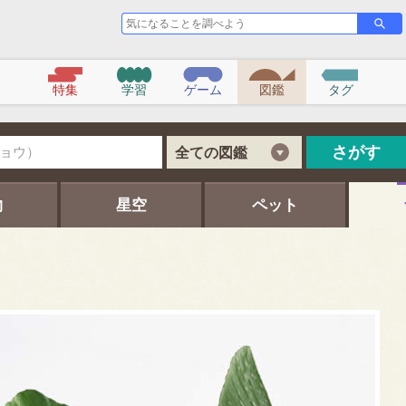
気
さ
が
に
す
な
る
こ
特集
学習
ゲーム
図鑑
タグ
と
を
調
べ
さがす
全ての図鑑
よ
う
物
星空
ペット