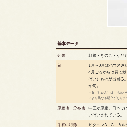
基本データ
分類
野菜・きのこ・くだ
旬
1月～3月はハウスさ
4月ごろからは露地
ばい）ものが出回る
が旬。
※旬（しゅん）は、地域や
により異なる場合がありま
原産地・分布地
中国が原産。日本で
いばいされている。
栄養の特徴
ビタミンA・C、カル