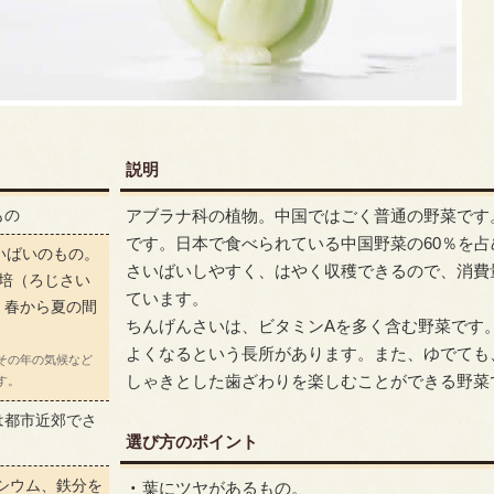
説明
もの
アブラナ科の植物。中国ではごく普通の野菜です
です。日本で食べられている中国野菜の60％を
いばいのもの。
さいばいしやすく、はやく収穫できるので、消費
栽培（ろじさい
ています。
。春から夏の間
ちんげんさいは、ビタミンAを多く含む野菜です
よくなるという長所があります。また、ゆでても
その年の気候など
しゃきとした歯ざわりを楽しむことができる野菜
す。
は都市近郊でさ
選び方のポイント
シウム、鉄分を
葉にツヤがあるもの。