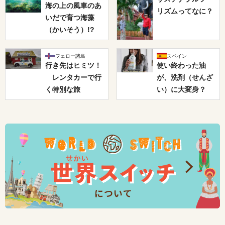
海の上の風車のあ
リズムってなに？
いだで育つ海藻
（かいそう）!?
フェロー諸島
スペイン
行き先はヒミツ！
使い終わった油
レンタカーで行
が、洗剤（せんざ
く特別な旅
い）に大変身？