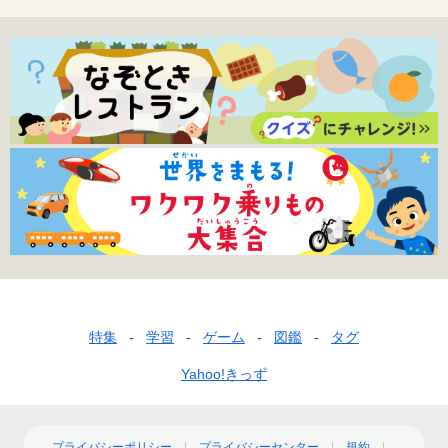
フ
特集
学習
ゲーム
図鑑
タグ
ッ
Yahoo!きっず
タ
ー
プライバシーポリシー
プライバシーセンター
規約