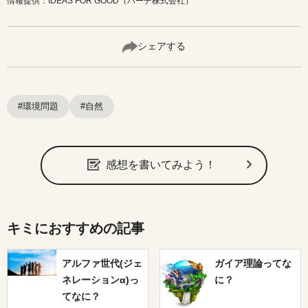
情報提供：IDEAS FOR GOOD（ハーチ株式会社）
シェアする
#環境問題
#自然
感想を書いてみよう！
キミにおすすめの記事
アルファ世代(ジェ
ガイア理論ってな
ネレーションα)っ
に？
てなに？