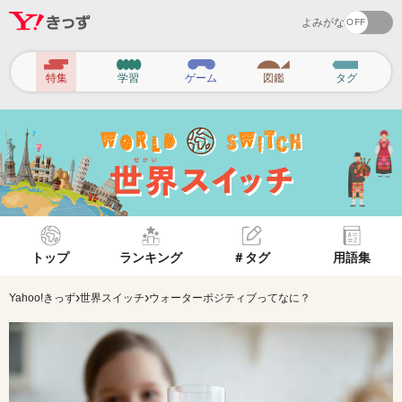
よみがな
ヘ
特集
学習
ゲーム
図鑑
タグ
ッ
ダ
ー
ナ
ビ
ゲ
トップ
ランキング
＃タグ
用語集
ー
シ
›
›
Yahoo!きっず
世界スイッチ
ウォーターポジティブってなに？
ョ
ン