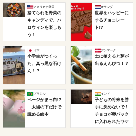
アメリカ合衆国
オランダ
捨てられる野菜の
世界をハッピーに
キャンディで、ハ
するチョコレー
ロウィンを楽しも
ト!?
う！
日本
デンマーク
小学生がつくっ
土に植えると芽が
た、真っ黒な石け
出るえんぴつ！？
ん！？
ブラジル
インド
ページがまっ白!?
子どもの将来を勝
太陽の下だけで
手に決めないで！
読める絵本
チョコが卵パック
に入れられたワケ