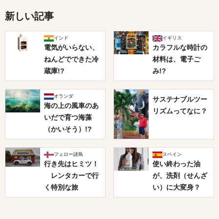
新しい記事
インド
イギリス
電気がいらない、
カラフルな時計の
ねんどでできた冷
材料は、電子ご
蔵庫!?
み!?
オランダ
サステナブルツー
海の上の風車のあ
リズムってなに？
いだで育つ海藻
（かいそう）!?
フェロー諸島
スペイン
行き先はヒミツ！
使い終わった油
レンタカーで行
が、洗剤（せんざ
く特別な旅
い）に大変身？