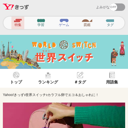
よみがな
ヘ
特集
学習
ゲーム
図鑑
タグ
ッ
ダ
ー
ナ
ビ
ゲ
トップ
ランキング
＃タグ
用語集
ー
シ
›
›
Yahoo!きっず
世界スイッチ
カラフル卵でエコ＆おしゃれに！
ョ
ン