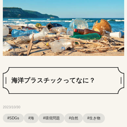
海洋プラスチックってなに？
2023/10/30
#海
#環境問題
#自然
#生き物
#SDGs