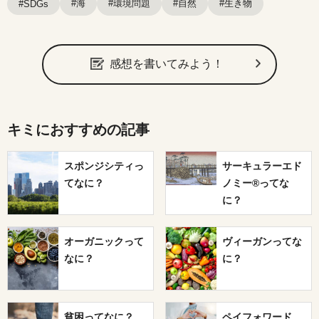
#海
#環境問題
#自然
#生き物
#SDGs
感想を書いてみよう！
キミにおすすめの記事
スポンジシティっ
サーキュラーエド
てなに？
ノミー®ってな
に？
オーガニックって
ヴィーガンってな
なに？
に？
貧困ってなに？
ペイフォワード