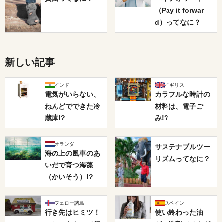
（Pay it forwar
d）ってなに？
新しい記事
インド
イギリス
電気がいらない、
カラフルな時計の
ねんどでできた冷
材料は、電子ご
蔵庫!?
み!?
オランダ
サステナブルツー
海の上の風車のあ
リズムってなに？
いだで育つ海藻
（かいそう）!?
フェロー諸島
スペイン
行き先はヒミツ！
使い終わった油