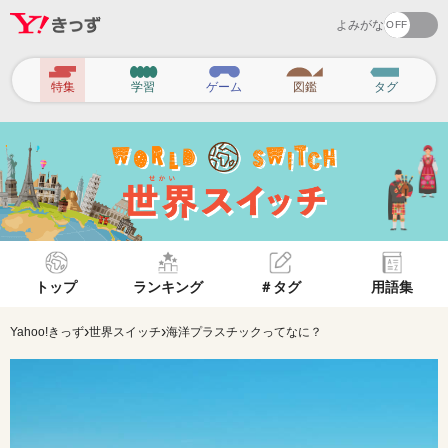
よみがな
ヘ
特集
学習
ゲーム
図鑑
タグ
ッ
ダ
ー
ナ
ビ
ゲ
トップ
ランキング
＃タグ
用語集
ー
シ
›
›
Yahoo!きっず
世界スイッチ
海洋プラスチックってなに？
ョ
ン