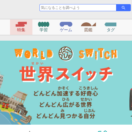
気
さ
に
が
な
す
る
特集
学習
ゲーム
図鑑
タグ
こ
と
を
調
べ
よ
う