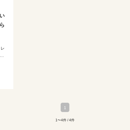
い
ら
コレ
..
1
1〜4件 / 4件