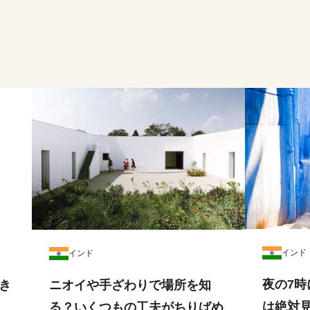
インド
インド
夜の7
き
ニオイや手ざわりで場所を知
は絶対
る？いくつもの工夫がちりばめ