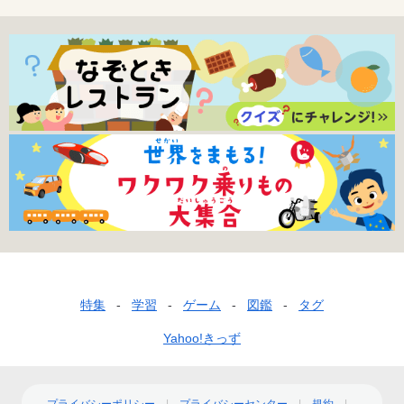
フ
特集
学習
ゲーム
図鑑
タグ
ッ
Yahoo!きっず
タ
ー
プライバシーポリシー
プライバシーセンター
規約