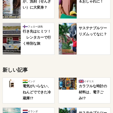
が、洗剤（せんざ
＆おしゃれに！
い）に大変身？
フェロー諸島
サステナブルツー
行き先はヒミツ！
リズムってなに？
レンタカーで行
く特別な旅
新しい記事
インド
イギリス
電気がいらない、
カラフルな時計の
ねんどでできた冷
材料は、電子ご
蔵庫!?
み!?
オランダ
サステナブルツー