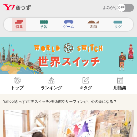
よみがな
ヘ
特集
学習
ゲーム
図鑑
タグ
ッ
ダ
ー
ナ
ビ
ゲ
トップ
ランキング
＃タグ
用語集
ー
シ
›
›
Yahoo!きっず
世界スイッチ
美術館やサーフィンが、心の薬になる？
ョ
ン