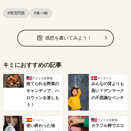
#環境問題
#食べ物
感想を書いてみよう！
キミにおすすめの記事
アメリカ合衆国
デンマーク
捨てられる野菜の
みんなの背よりも
キャンディで、ハ
高い？デンマーク
ロウィンを楽しも
の不思議なベンチ
う！
スペイン
アメリカ合衆国
使い終わった油
カラフル卵でエコ