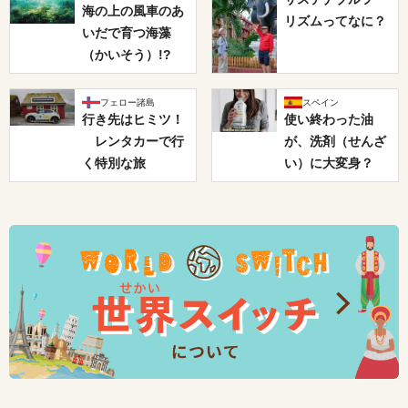
海の上の風車のあ
リズムってなに？
いだで育つ海藻
（かいそう）!?
フェロー諸島
スペイン
行き先はヒミツ！
使い終わった油
レンタカーで行
が、洗剤（せんざ
く特別な旅
い）に大変身？