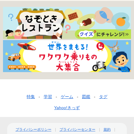
フ
特集
学習
ゲーム
図鑑
タグ
ッ
Yahoo!きっず
タ
ー
プライバシーポリシー
プライバシーセンター
規約