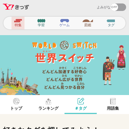
よみがな
ヘ
特集
学習
ゲーム
図鑑
タグ
ッ
ダ
ー
ナ
ビ
ゲ
ー
シ
ョ
トップ
ランキング
＃タグ
用語集
ン