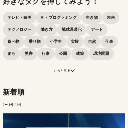
好きなタグを押してみよう！
タグから探してみよう
テレビ・映画
AI・プログラミング
生き物
未来
テクノロジー
働き方
地球温暖化
アート
食べ物
乗り物
小学生
実験
自然
仕事
まち
災害
行事
公園
建築
環境問題
もっと見る
新着順
1〜1件
/ 1件