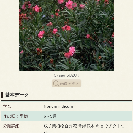
(C)Isao SUZUKI
画像を拡大
基本データ
学名
Nerium indicum
花の咲く季節
6～9月
分類詳細
双子葉植物合弁花 常緑低木 キョウチクトウ
科