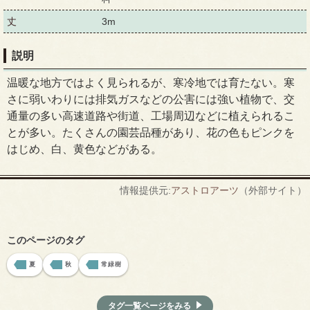
丈
3m
説明
温暖な地方ではよく見られるが、寒冷地では育たない。寒
さに弱いわりには排気ガスなどの公害には強い植物で、交
通量の多い高速道路や街道、工場周辺などに植えられるこ
とが多い。たくさんの園芸品種があり、花の色もピンクを
はじめ、白、黄色などがある。
情報提供元:
アストロアーツ
（外部サイト）
このページのタグ
夏
秋
常緑樹
タグ一覧ページをみる