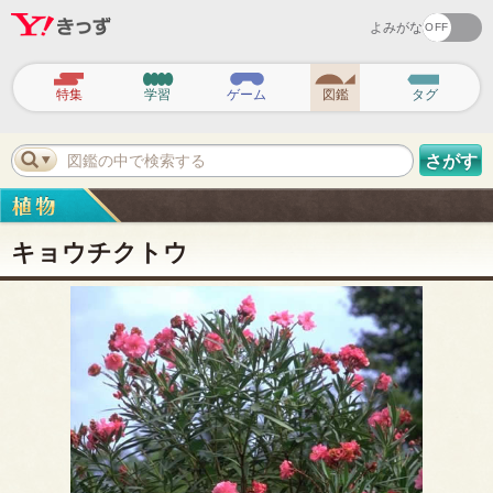
よみがな
ヘ
ッ
特集
学習
ゲーム
図鑑
タグ
ダ
ー
ナ
ビ
図鑑の中で検索する
さがす
ゲ
ー
シ
ョ
ン
キョウチクトウ