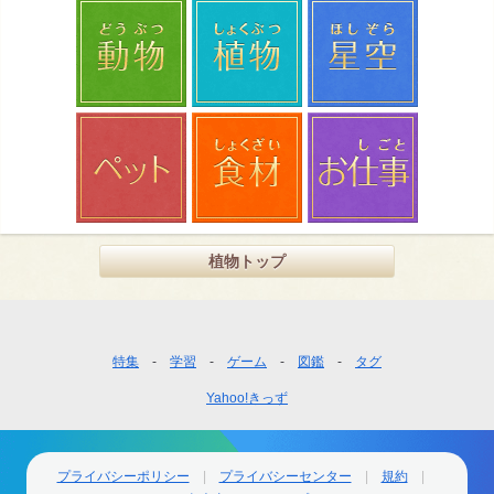
植物トップ
フ
特集
学習
ゲーム
図鑑
タグ
ッ
Yahoo!きっず
タ
ー
ナ
ビ
プライバシーポリシー
プライバシーセンター
規約