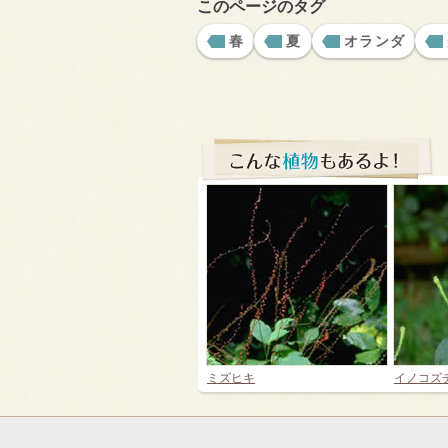
このページのタグ
春
夏
オランダ
ミズヒキ
イノコズ