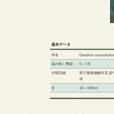
基本データ
学名
Dianthus caryophyllu
花の咲く季節
5～7月
分類詳細
双子葉植物離弁花 多
科
丈
15～100cm