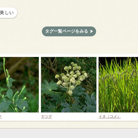
美しい
タグ一覧ページをみる
チ
ヤツデ
イネ（コメ）