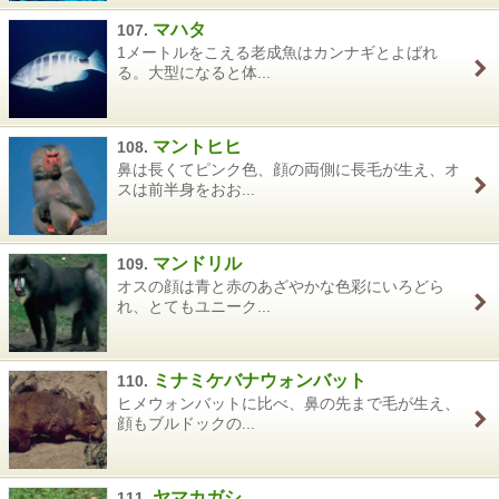
マハタ
107.
1メートルをこえる老成魚はカンナギとよばれ
る。大型になると体...
マントヒヒ
108.
鼻は長くてピンク色、顔の両側に長毛が生え、オ
スは前半身をおお...
マンドリル
109.
オスの顔は青と赤のあざやかな色彩にいろどら
れ、とてもユニーク...
ミナミケバナウォンバット
110.
ヒメウォンバットに比べ、鼻の先まで毛が生え、
顔もブルドックの...
ヤマカガシ
111.