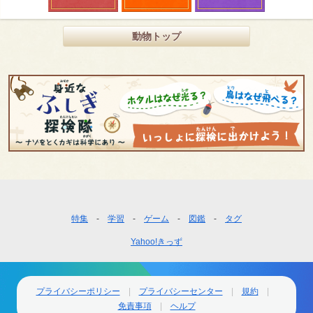
動物トップ
フ
特集
学習
ゲーム
図鑑
タグ
ッ
Yahoo!きっず
タ
ー
ナ
ビ
プライバシーポリシー
プライバシーセンター
規約
ゲ
免責事項
ヘルプ