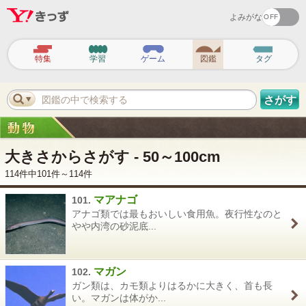
よみがな
ヘ
ッ
特集
学習
ゲーム
図鑑
タグ
ダ
ー
ナ
ビ
図鑑の中で検索する
さがす
ゲ
ー
シ
ョ
ン
大きさからさがす - 50～100cm
114件中101件～114件
マアナゴ
101.
アナゴ類では最もおいしい食用魚。夜行性なのと
やや内湾の砂泥底...
マガン
102.
ガン類は、カモ類よりはるかに大きく、首も長
い。マガンは体がか...