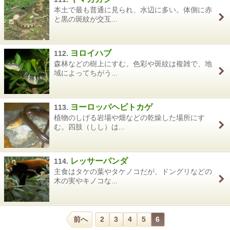
本土で最も普通に見られ、水辺に多い。体側に赤
と黒の斑紋が交互...
ヨロイハブ
112.
森林などの樹上にすむ。色彩や斑紋は複雑で、地
域によってちがう...
ヨーロッパヘビトカゲ
113.
植物のしげる岩場や畑などの乾燥した場所にす
む。四肢（しし）は...
レッサーパンダ
114.
主食はタケの葉やタケノコだが、ドングリなどの
木の実やキノコな...
前へ
2
3
4
5
6