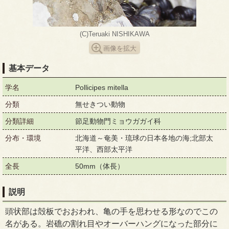
(C)Teruaki NISHIKAWA
画像を拡大
基本データ
学名
Pollicipes mitella
分類
無せきつい動物
分類詳細
節足動物門ミョウガガイ科
分布・環境
北海道～奄美・琉球の日本各地の海;北部太
平洋、西部太平洋
全長
50mm（体長）
説明
頭状部は殻板でおおわれ、亀の手を思わせる形なのでこの
名がある。岩礁の割れ目やオーバーハングになった部分に