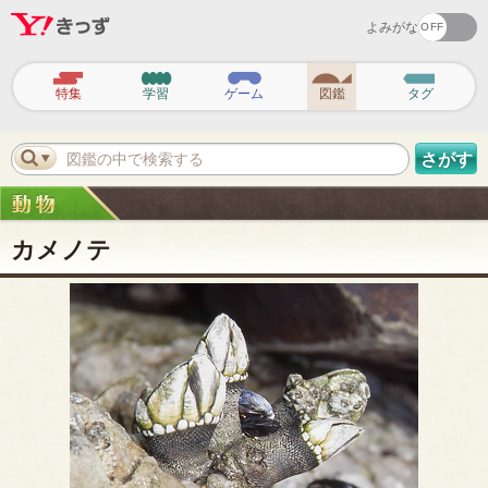
よみがな
ヘ
ッ
特集
学習
ゲーム
図鑑
タグ
ダ
ー
ナ
ビ
図鑑の中で検索する
さがす
ゲ
ー
シ
ョ
ン
カメノテ