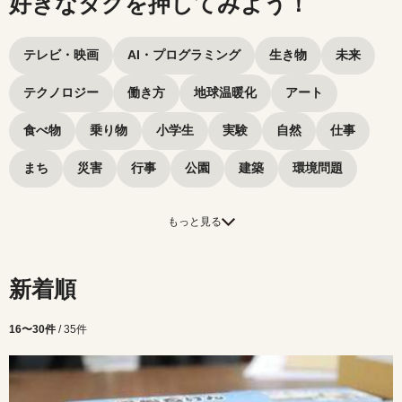
好きなタグを押してみよう！
タグから探してみよう
テレビ・映画
AI・プログラミング
生き物
未来
テクノロジー
働き方
地球温暖化
アート
食べ物
乗り物
小学生
実験
自然
仕事
まち
災害
行事
公園
建築
環境問題
もっと見る
新着順
16〜30件
/ 35件