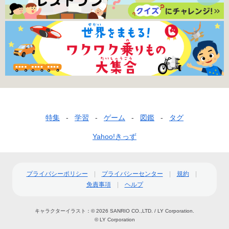
フ
特集
学習
ゲーム
図鑑
タグ
ッ
Yahoo!きっず
タ
ー
プライバシーポリシー
プライバシーセンター
規約
ナ
免責事項
ヘルプ
ビ
キャラクターイラスト：
© 2026 SANRIO CO.,LTD. /
LY Corporation.
ゲ
© LY Corporation