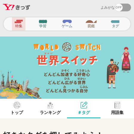
よみがな
ヘ
特集
学習
ゲーム
図鑑
タグ
ッ
ダ
ー
ナ
ビ
ゲ
ー
シ
ョ
トップ
ランキング
＃タグ
用語集
ン