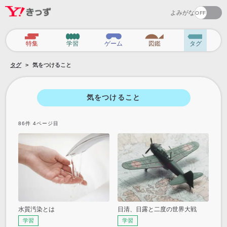
よみがな
カ
特集
学習
ゲーム
図鑑
タグ
テ
タグ
気をつけること
ゴ
リ
気をつけること
86
件
4
ページ目
水質汚染とは
日清、日露と二度の世界大戦
学習
学習