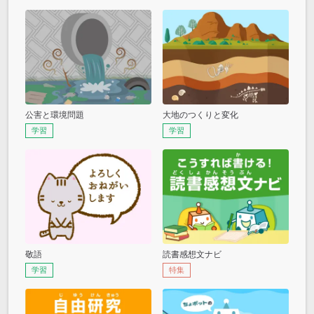
公害と環境問題
大地のつくりと変化
学習
学習
敬語
読書感想文ナビ
学習
特集