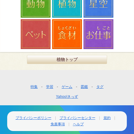
植物トップ
フ
特集
学習
ゲーム
図鑑
タグ
ッ
Yahoo!きっず
タ
ー
ナ
ビ
プライバシーポリシー
プライバシーセンター
規約
ゲ
免責事項
ヘルプ
ー