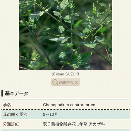
(C)Isao SUZUKI
画像を拡大
基本データ
学名
Chenopodium centrorubrum
花の咲く季節
9～10月
分類詳細
双子葉植物離弁花 1年草 アカザ科