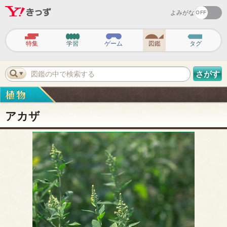
よみがな
ヘ
ッ
特集
学習
ゲーム
図鑑
タグ
ダ
ー
ナ
ビ
図鑑の中で検索する
さがす
ゲ
ー
シ
ョ
ン
アカザ