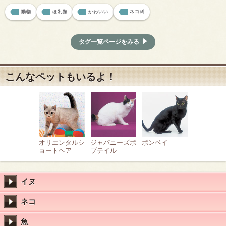
動物
ほ乳類
かわいい
ネコ科
タグ一覧ページをみる
こんなペットもいるよ！
オリエンタルシ
ジャパニーズボ
ボンベイ
ョートヘア
ブテイル
イヌ
ネコ
魚