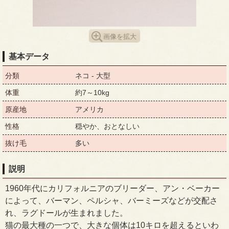
画像を拡大
基本データ
分類
ネコ - 大型
体重
約7～10kg
原産地
アメリカ
性格
穏やか、おとなしい
抜け毛
多い
説明
1960年代にカリフォルニアのブリーダー、アン・ベーカー
によって、バーマン、ペルシャ、バーミーズなどが交配さ
れ、ラグドールが生まれました。
猫の最大種の一つで、大きな個体は10キロを超えるといわ