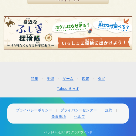
フ
特集
学習
ゲーム
図鑑
タグ
ッ
Yahoo!きっず
タ
ー
ナ
ビ
プライバシーポリシー
プライバシーセンター
規約
ゲ
免責事項
ヘルプ
ー
シ
ペットいっぱい (C) グラスウィンド