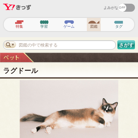
よみがな
ヘ
ッ
特集
学習
ゲーム
図鑑
タグ
ダ
ー
ナ
ビ
図鑑の中で検索する
さがす
ゲ
ー
シ
ョ
ン
ラグドール