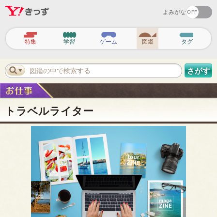
よみがな
ヘ
ッ
特集
学習
ゲーム
図鑑
タグ
ダ
ー
ナ
ビ
図鑑の中で検索する
さがす
ゲ
ー
シ
ョ
ン
トラベルライター