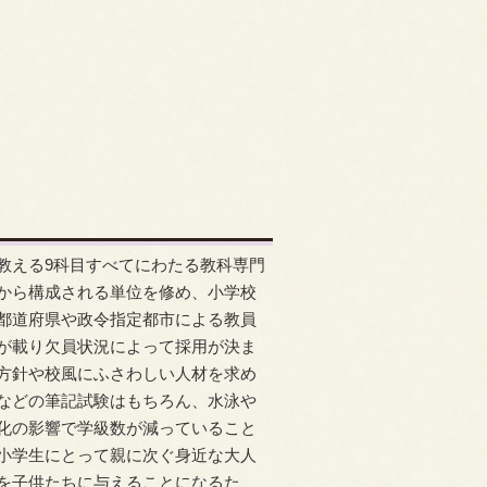
教える9科目すべてにわたる教科専門
から構成される単位を修め、小学校
都道府県や政令指定都市による教員
が載り欠員状況によって採用が決ま
方針や校風にふさわしい人材を求め
などの筆記試験はもちろん、水泳や
化の影響で学級数が減っていること
小学生にとって親に次ぐ身近な大人
を子供たちに与えることになるた