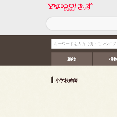
ヘ
ッ
ダ
ー
ナ
ビ
ゲ
ー
シ
動物
植
ョ
ン
小学校教師