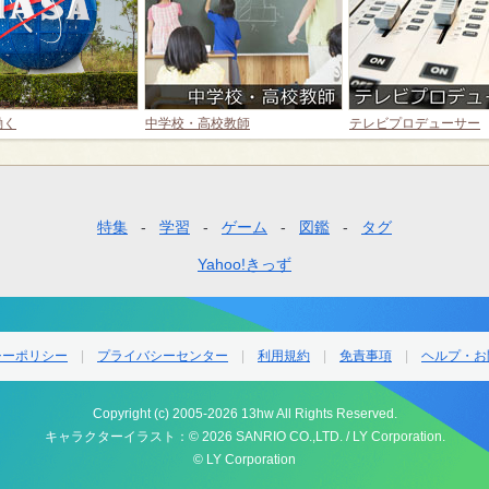
働く
中学校・高校教師
テレビプロデューサー
特集
学習
ゲーム
図鑑
タグ
Yahoo!きっず
シーポリシー
プライバシーセンター
利用規約
免責事項
ヘルプ・お
Copyright (c) 2005-2026 13hw All Rights Reserved.
キャラクターイラスト：
© 2026 SANRIO CO.,LTD. /
LY Corporation.
© LY Corporation