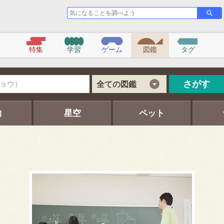
気
さ
が
に
す
な
る
こ
特集
学習
ゲーム
図鑑
タグ
と
を
調
べ
さがす
全ての図鑑
よ
う
物
星空
ペット