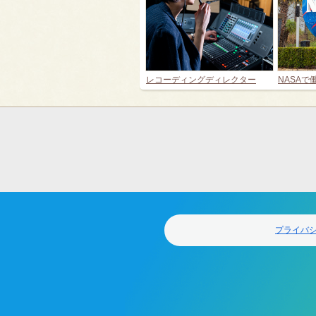
レコーディングディレクター
NASAで
フ
ッ
タ
ー
ナ
ビ
ゲ
プライバ
ー
シ
ョ
ン