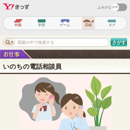
よみがな
ヘ
ッ
特集
学習
ゲーム
図鑑
タグ
ダ
ー
ナ
ビ
図鑑の中で検索する
さがす
ゲ
ー
シ
ョ
ン
いのちの電話相談員