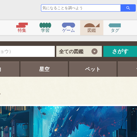
気
さ
が
に
す
な
る
こ
特集
学習
ゲーム
図鑑
タグ
と
を
調
べ
さがす
全ての図鑑
よ
う
物
星空
ペット
ー