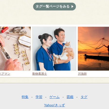
タグ一覧ページをみる
ペアマン
動物看護士
川漁師
特集
学習
ゲーム
図鑑
タグ
Yahoo!きっず