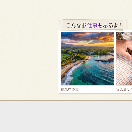
観光庁職員
管楽器リ
フ
ッ
タ