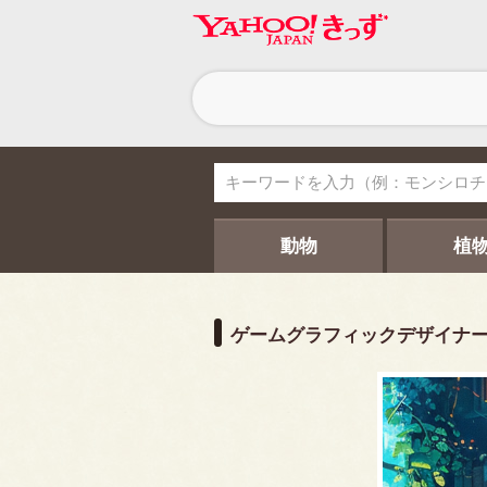
ヘ
ッ
ダ
ー
ナ
ビ
ゲ
ー
シ
動物
植
ョ
ン
ゲームグラフィックデザイナ