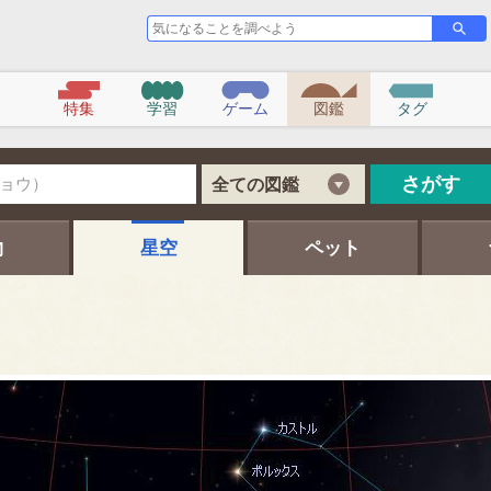
気
さ
が
に
す
な
る
こ
特集
学習
ゲーム
図鑑
タグ
と
を
調
べ
さがす
全ての図鑑
よ
う
物
星空
ペット