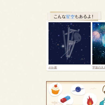
がか座
宇宙の大