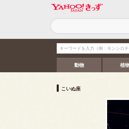
ヘ
ッ
ダ
ー
ナ
ビ
ゲ
ー
シ
動物
植
ョ
ン
こいぬ座