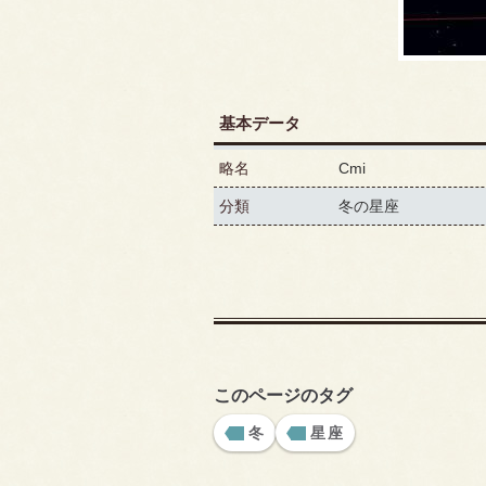
基本データ
略名
Cmi
分類
冬の星座
このページのタグ
冬
星座