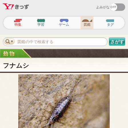
よみがな
ヘ
ッ
特集
学習
ゲーム
図鑑
タグ
ダ
ー
ナ
ビ
図鑑の中で検索する
さがす
ゲ
ー
シ
ョ
ン
フナムシ