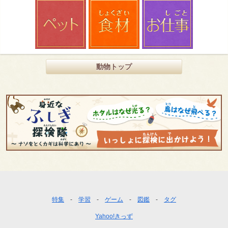
動物トップ
フ
特集
学習
ゲーム
図鑑
タグ
ッ
Yahoo!きっず
タ