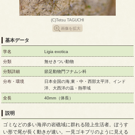
(C)Tetsu TAGUCHI
画像を拡大
基本データ
学名
Ligia exotica
分類
無せきつい動物
分類詳細
節足動物門フナムシ科
分布・環境
日本全国の海;東・中・西部太平洋、インド
洋、大西洋の温・熱帯域
全長
40mm（体長）
説明
ゴミなどの多い海岸の岩礁域に群れる陸上生活者。ぼうす
い形で尾が長く動きが速い。一見ゴキブリのように見える