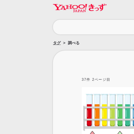
カ
テ
ゴ
タグ
調べる
リ
37
件
2
ページ目