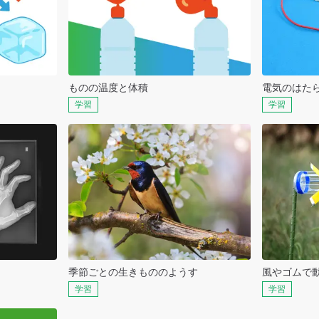
ものの温度と体積
電気のはた
学習
学習
季節ごとの生きもののようす
風やゴムで
学習
学習