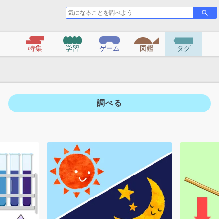
気
さ
に
が
な
す
る
特集
学習
ゲーム
図鑑
タグ
こ
と
を
調
べ
調べる
よ
う