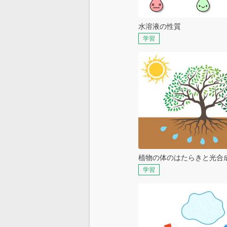
水溶液の性質
学習
植物の体のはたらきと光合
学習