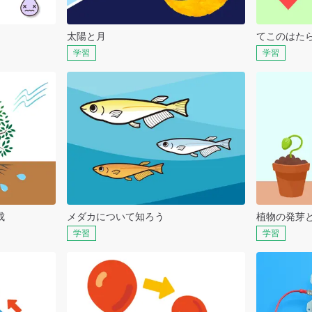
太陽と月
てこのはた
学習
学習
成
メダカについて知ろう
植物の発芽
学習
学習