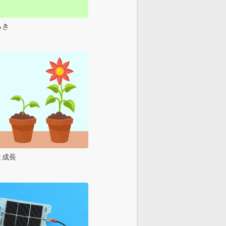
らき
と成長