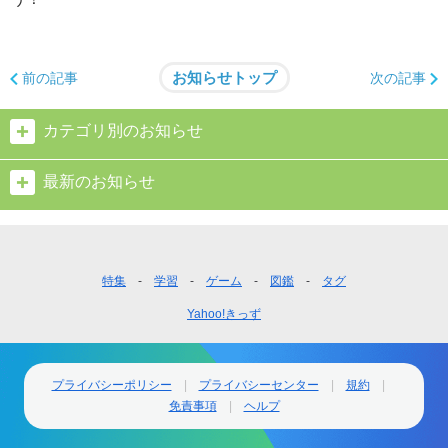
お知らせトップ
前の記事
次の記事
カテゴリ別のお知らせ
最新のお知らせ
フ
特集
学習
ゲーム
図鑑
タグ
ッ
Yahoo!きっず
タ
ー
ナ
ビ
プライバシーポリシー
プライバシーセンター
規約
ゲ
免責事項
ヘルプ
ー