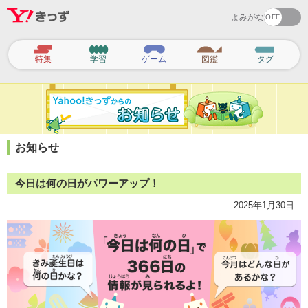
よみがな
ヘ
ッ
特集
学習
ゲーム
図鑑
タグ
ダ
ー
ナ
ビ
ゲ
ー
シ
ョ
お知らせ
ン
今日は何の日がパワーアップ！
2025年1月30日