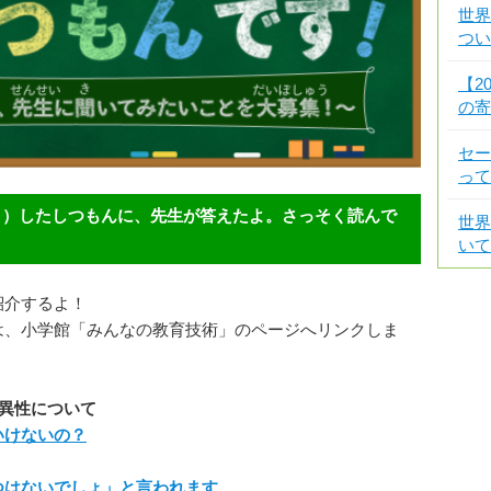
世界
つい
【2
の寄
セー
って
う）したしつもんに、先生が答えたよ。さっそく読んで
世界
いて
紹介するよ！
は、小学館「みんなの教育技術」のページへリンクしま
異性について
いけないの？
つはないでしょ」と言われます