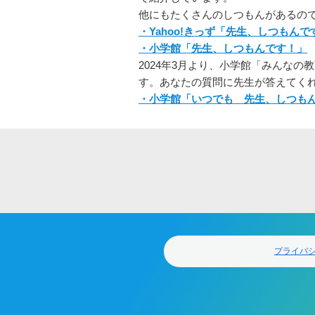
他にもたくさんのしつもんがあるの
・Yahoo!きっず「先生、しつもんで
・小学館「先生、しつもんです！」
2024年3月より、小学館「みんな
す。あなたの質問に先生が答えてくれ
・小学館「いつでも 先生、しつも
フ
ッ
タ
ー
ナ
ビ
ゲ
プライバ
ー
シ
ョ
ン