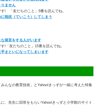
まりません
です! 「友だちのこと」9番を読んでね。
のに抵抗（ていこう）してしまう
スな発言をする人がいます
です!「友だちのこと」15番を読んでね。
足手まといになってしまいます
みんなの教育技術」とYahoo!きっずが一緒に考えた特集
に、先生に回答をもらいYahoo!きっずと小学館のサイト