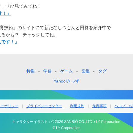
で、ぜひ見てみてね！
す！」
の教育技術」のサイトにて新たなしつもんと回答を紹介中で
るかも!? チェックしてね。
んです！」
特集
学習
ゲーム
図鑑
タグ
Yahoo!きっず
シーポリシー
プライバシーセンター
利用規約
免責事項
ヘルプ・お
キャラクターイラスト：
© 2026 SANRIO CO.,LTD. /
LY Corporation.
© LY Corporation