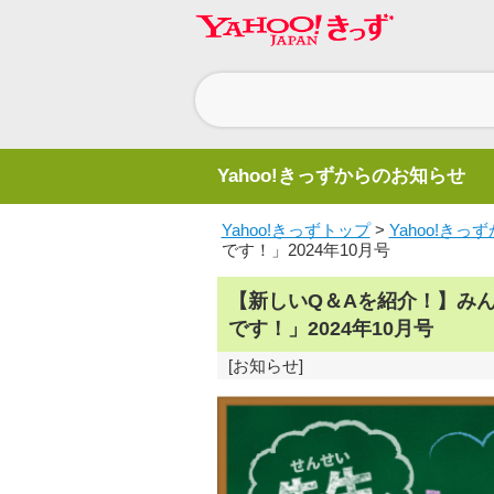
ヘ
ッ
ダ
ー
ナ
Yahoo!きっずからのお知らせ
ビ
ゲ
ー
Yahoo!きっずトップ
>
Yahoo!き
シ
です！」2024年10月号
ョ
ン
【新しいQ＆Aを紹介！】み
です！」2024年10月号
[お知らせ]