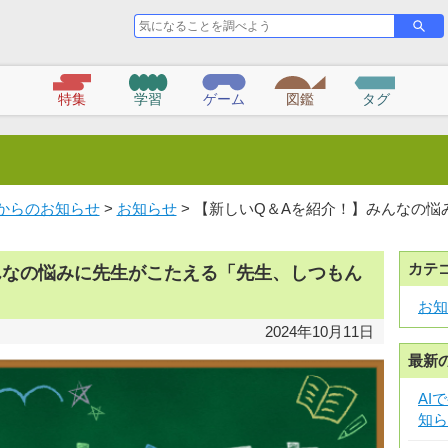
気
さ
が
に
す
な
る
こ
特集
学習
ゲーム
図鑑
タグ
と
を
調
べ
よ
う
っずからのお知らせ
>
お知らせ
> 【新しいQ＆Aを紹介！】みんなの
カテ
んなの悩みに先生がこたえる「先生、しつもん
お知
2024年10月11日
最新
AI
知ら